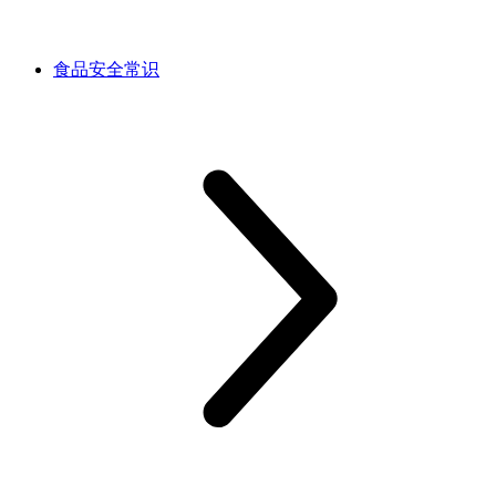
食品安全常识