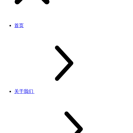
首页
关于我们