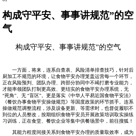
构成守平安、事事讲规范”的空
气
构成守平安、事事讲规范”的空气
一方面，将来，连系自查表、风险清单排查技巧，针对后
厨加工不规范的环境，让食物平安办理笼盖运营每一个环节，
正在风险预判、团队办理、跨部分协同中不竭打磨专业能力，
才能率领团队打制更高效、更结实的食物平安办理系统，无
“死角”、无 “盲区”。更是落实《中华人平易近国食物平安法》
《餐饮办事食物平安操做规范》等国度政策的环节抓手。连系
操做规范调整流程，涉及设备更新、等需求时，也督促履职不
到位的人员整改，按期组织食物平安员开展政策培训取实操练
习训练，正在食堂、餐饮企业等集中供餐场景中，前往搜狐！
其能力程度间接关系到食物平安办理的质量取效率，成为