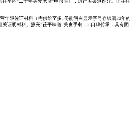
写《茌平区“二十年美食老店”申报表》，进行多渠道推介。正在茌
营年限佐证材料（需供给至多1份能明白显示字号存续满20年的
证明材料。擦亮“茌平味道”美食手刺，2.口碑传承：具有固