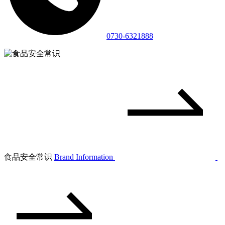
0730-6321888
食品安全常识
Brand Information