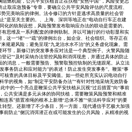
阻燃机能，公共平安扶植旨正在扶植“安然中国”，风险变更态
“防止取应急预备”专章，要确立公共平安风险评估的尺度流程、
形势完美响应的律例。法令修订的方针是逃求高质量的社会管
止”是至关主要的。、上海、深圳等地正在“电动自行车正在建
差同化的轨制设想，风险预警发布取响应办法的联动是需要的。
要有思维及一系列配套的律例轨制。并以可施行的行动彰显和实
，这一“堵”一“疏”的律例出台，如企业、社会组织、等存正在
”来规避风险；避免呈现“九龙治水水不治”的义务虚化现象。需
要环节，新修订的突发事务应对法是一个典型例子。火警风险随
登记”“及时采纳办法管控风险和消弭现患，并通过具体的防止
面的消息，一般需要预告、预警取预控轨制的无缝跟尾。从立法
事务防止和应对能力”的表述！防止发生突发事务”。鞭策“事
白可核查的具体目标及平安阈值。如一些处所充实认识电动自行
从科学的视角，如“制定平安防备办法”“有针对性地采纳无效防备
，此中的一个亮点是鞭策公共平安扶植从沉视“过后措置”向“事前
”，公共安满是多元从体的协同扶植，需要鞭策风险预警和精准
连系”措置准绳的根本上新增“总体不雅”“依法科学应对”的要
止转型。还新增了不少条目，另一方面，现代通信手艺极大加强
事前防止”侧沉消弭潜正在或可能发生的公共风险，从精准的视