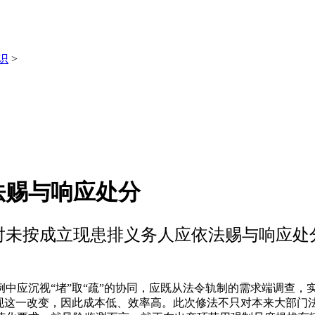
识
>
法赐与响应处分
对未按成立现患排义务人应依法赐与响应处
沉视“堵”取“疏”的协同，应既从法令轨制的需求端调查，实现
实现这一改变，因此成本低、效率高。此次修法不只对本来大部门