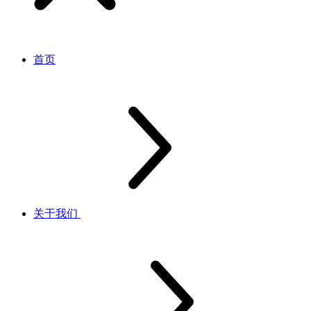
首页
关于我们