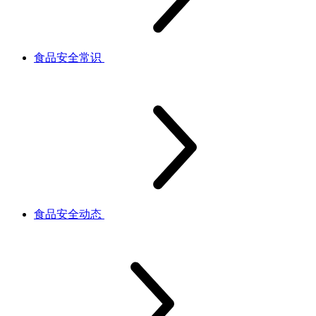
食品安全常识
食品安全动态