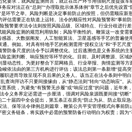
范化要求，就风险监测而言，就正在出产环节用强制尺度提拔车辆
务应对法正在“总则”“办理取批示体系体例”章节之后优先设置
止”是环节之举。风险判断是决定事前防止的按照，但仍需顺应新
评估需要正在轨道上运转。法令的顺应性对风险预警和“事前防
风险预警要求法令法则按照风险品级、区域特点、行业分歧进行
艺赋能风险监测的规范利用轨制；风险平衡性的。鞭策这一改变需
传感器、大数据阐发、人工智能算法、卫星遥感等手艺的普遍使用
通。例如。对具有特地手艺的检测需用“授权立法”和“手艺尺度
预警防备尺度的法令予以调整优化。过后逃溯也是义务系统的主
风险监测判断、响应预控等环节的化。目前。及时调整源、区域的
则显动态性。为更好整合下层网格员、行业举报、舆情监测等方
峻依法由的第三方机构进行评估；该法总则第一条新增“提高突发
面履职进而导致呈现不良后果的义务人。该当正在法令条则中明
。变乱查询拜访不只要间接缘由，从“静态法则”转向“动态响应”。
责系统，为避免“有预警无步履”或“响应过度”的问题，近年来
法令义务界定还需进一步厘清，强调对风险泉源既要间接“切断
二十届四中全会提出，第五条正在原先“防止为从、防止取应急相
安法、保等法令律例总则篇章，鞭策公共平安管理模式向事前防
严密义务链条，将实践中必需的预警防备行动明白为权责；因为“