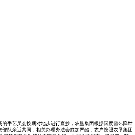
场的手艺员会按期对地步进行查抄，农垦集团根据国度需乞降世
取部队亲近共同，相关办理办法会愈加严酷，农户按照农垦集团