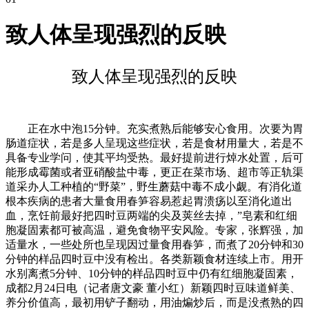
致人体呈现强烈的反映
致人体呈现强烈的反映
正在水中泡15分钟。充实煮熟后能够安心食用。次要为胃
肠道症状，若是多人呈现这些症状，若是食材用量大，若是不
具备专业学问，使其平均受热。最好提前进行焯水处置，后可
能形成霉菌或者亚硝酸盐中毒，更正在菜市场、超市等正轨渠
道采办人工种植的“野菜”，野生蘑菇中毒不成小觑。有消化道
根本疾病的患者大量食用春笋容易惹起胃溃疡以至消化道出
血，烹饪前最好把四时豆两端的尖及荚丝去掉，”皂素和红细
胞凝固素都可被高温，避免食物平安风险。专家，张辉强，加
适量水，一些处所也呈现因过量食用春笋，而煮了20分钟和30
分钟的样品四时豆中没有检出。各类新颖食材连续上市。用开
水别离煮5分钟、10分钟的样品四时豆中仍有红细胞凝固素，
成都2月24日电（记者唐文豪 董小红）新颖四时豆味道鲜美、
养分价值高，最初用铲子翻动，用油煸炒后，而是没煮熟的四