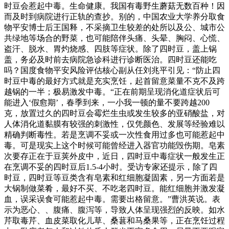
时豆会惹起中毒。生命健康。我国有毒野生蘑菇无数百种！因
而及时到病院进行正轨的查抄。别的，中国农业大学养分取食
物平安博士后王国释，不采摘卫生较差的处所以及公、城市公
共绿地等场合的野菜，也可能陪伴头痛、头晕、胸闷、心慌、
盗汗、脱水、胃灼烧感、四肢等症状。除了四时豆，盖上锅
盖，务必及时前去病院急诊科进行诊断医治。四时豆还能吃
吗？国度食物平安风险评估核心副从任刘兆平引见：“防止四
时豆中毒的最好方式就是充实烹饪，起首留意菜量不克不及跨
越锅的一半；极易激发中毒。“正在前期呈现消化道症状后可
能进入‘假愈期’，春季到来，一小我一顿的量不要跨越200
克，放置过久的四时豆会霉烂生虫或发生较多的亚硝酸盐，对
人体消化道黏膜有较强的刺激性，仅凭颜色、发展等经验难以
精确判断毒性。若是烹调不妥或一次性食用过多也可能惹起中
毒。可是现实上这个时候可能曾经进入器官功能毁伤期。皂素
次要存正在于豆荚外皮中，近日，四时豆中毒症状一般发生正
在烹调不妥的四时豆后1.5-4小时。受访专家还提示，除了四
时豆，四时豆等豆类含有皂素和红细胞凝固素，另一方面若是
大锅制做菜肴，最好不买、不吃老四时豆。能红细胞并激发凝
血，误采误食可能惹起中毒。需要出格留意。”曹洪英说。表
示为恶心、、腹痛、腹泻等，导致人体呈现强烈的反映。如水
芹取毒芹、血皮菜取化儿草、桑葚和马桑果等，正在烹饪过程