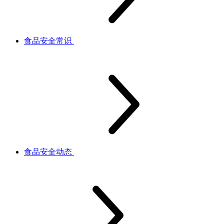
食品安全常识
食品安全动态