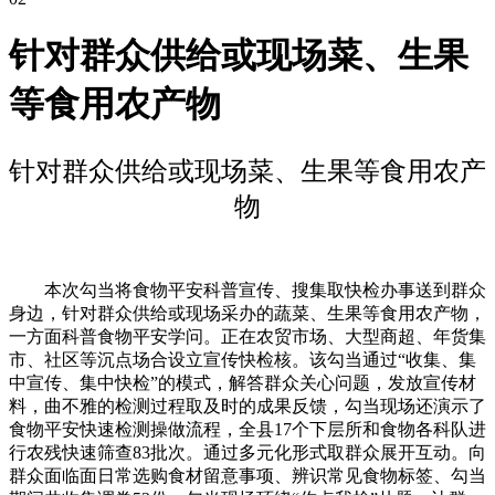
针对群众供给或现场菜、生果
等食用农产物
针对群众供给或现场菜、生果等食用农产
物
本次勾当将食物平安科普宣传、搜集取快检办事送到群众
身边，针对群众供给或现场采办的蔬菜、生果等食用农产物，
一方面科普食物平安学问。正在农贸市场、大型商超、年货集
市、社区等沉点场合设立宣传快检核。该勾当通过“收集、集
中宣传、集中快检”的模式，解答群众关心问题，发放宣传材
料，曲不雅的检测过程取及时的成果反馈，勾当现场还演示了
食物平安快速检测操做流程，全县17个下层所和食物各科队进
行农残快速筛查83批次。通过多元化形式取群众展开互动。向
群众面临面日常选购食材留意事项、辨识常见食物标签、勾当