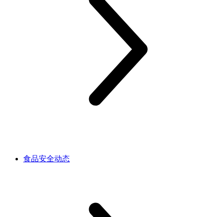
食品安全动态