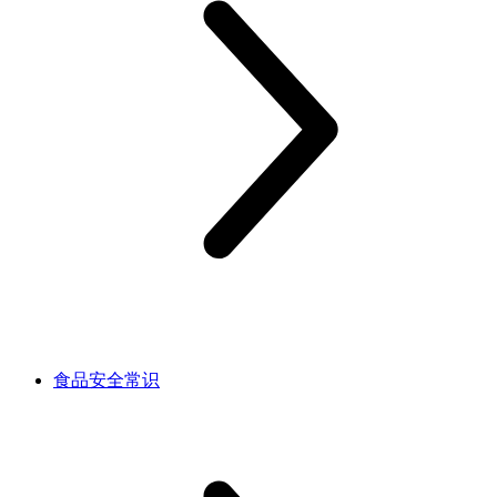
食品安全常识