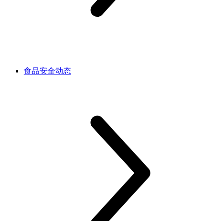
食品安全动态