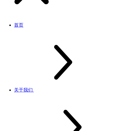
首页
关于我们