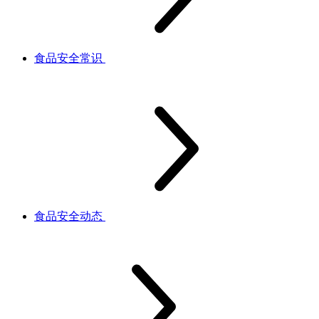
食品安全常识
食品安全动态