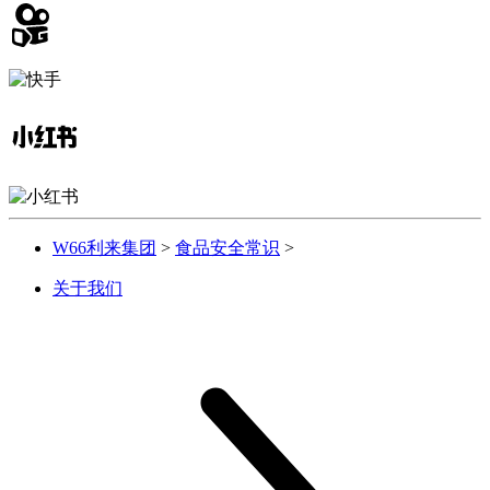
W66利来集团
>
食品安全常识
>
关于我们