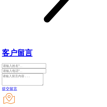
客户留言
提交留言