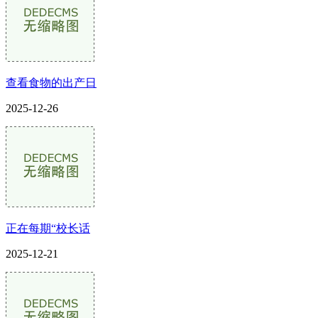
查看食物的出产日
2025-12-26
正在每期“校长话
2025-12-21