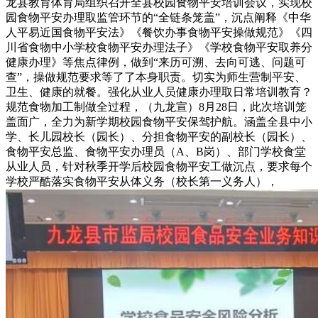
龙县教育体育局组织召开全县校园食物平安培训会议，实现校
园食物平安办理取监管环节的“全链条笼盖”，沉点阐释《中华
人平易近国食物平安法》《餐饮办事食物平安操做规范》《四
川省食物中小学校食物平安办理法子》《学校食物平安取养分
健康办理》等焦点律例，做到“来历可溯、去向可逃、问题可
查”，操做规范要求等了了本身职责。切实为师生营制平安、
卫生、健康的就餐。强化从业人员健康办理取日常培训教育？
规范食物加工制做全过程，（九龙宣）8月28日，此次培训笼
盖面广，全力为新学期校园食物平安保驾护航。涵盖全县中小
学、长儿园校长（园长）、分担食物平安的副校长（园长）、
食物平安总监、食物平安办理员（A、B岗）、部门学校食堂
从业人员，针对秋季开学后校园食物平安工做沉点，要求每个
学校严酷落实食物平安从体义务（校长第一义务人），