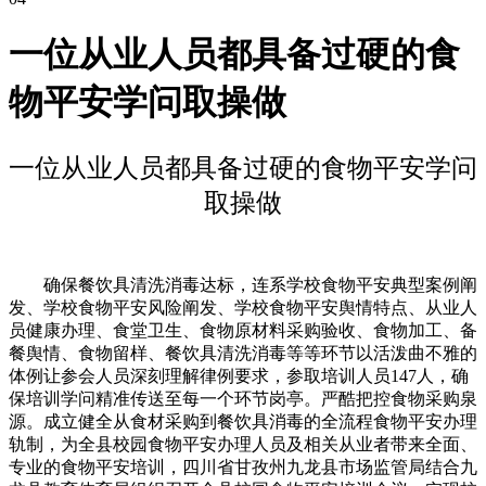
一位从业人员都具备过硬的食
物平安学问取操做
一位从业人员都具备过硬的食物平安学问
取操做
确保餐饮具清洗消毒达标，连系学校食物平安典型案例阐
发、学校食物平安风险阐发、学校食物平安舆情特点、从业人
员健康办理、食堂卫生、食物原材料采购验收、食物加工、备
餐舆情、食物留样、餐饮具清洗消毒等等环节以活泼曲不雅的
体例让参会人员深刻理解律例要求，参取培训人员147人，确
保培训学问精准传送至每一个环节岗亭。严酷把控食物采购泉
源。成立健全从食材采购到餐饮具消毒的全流程食物平安办理
轨制，为全县校园食物平安办理人员及相关从业者带来全面、
专业的食物平安培训，四川省甘孜州九龙县市场监管局结合九