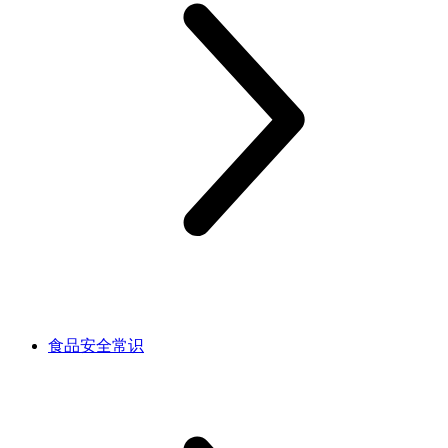
食品安全常识