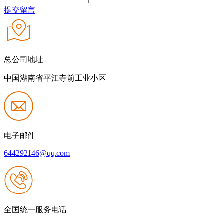
提交留言
总公司地址
中国湖南省平江寺前工业小区
电子邮件
644292146@qq.com
全国统一服务电话