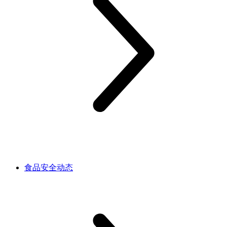
食品安全动态