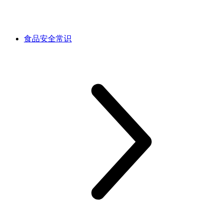
食品安全常识