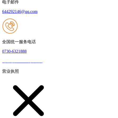
电子邮件
644292146@qq.com
全国统一服务电话
0730-6321888
网站建设：W66利来集团
|
网站地图
本网站支持IPV6
营业执照