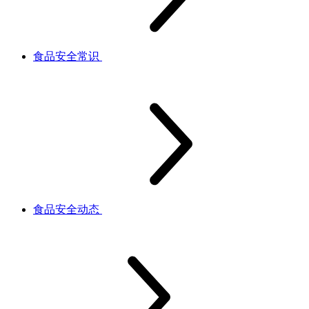
食品安全常识
食品安全动态