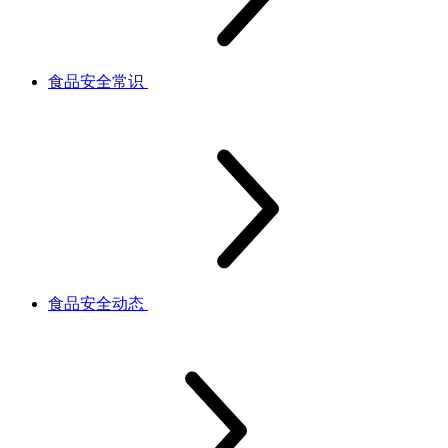
食品安全常识
食品安全动态