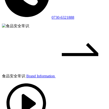
0730-6321888
食品安全常识
Brand Information