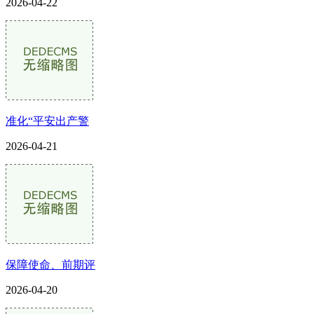
2026-04-22
准化“平安出产警
2026-04-21
保障使命、前期评
2026-04-20