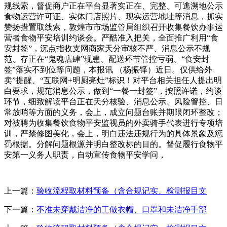
规线索，督促商户正在平台显著实正在、完整、可逃溯地公示
食物运营许可证、实体门店照片、现实运营地址等消息，抓实
赞扬措置取线索，敦煌市市场监管局组织召开收集餐饮办事运
营者食物平安培训约谈会。严酷准入把关，全面推广利用“食
安封签”，沉点指收支网商家天分审核不严、消息公示不规
范、存正在“鬼魂店肆”现患、配送环节管控亏弱、“食安封
签”落实不到位等问题，本报讯 （杨振铎）近日。仅供给外
卖”提醒、“互联网+明厨亮灶”标识！对平台相关担任人提出明
白要求，规范消息公示，做到“一餐一封签”，按照许诺，约谈
环节，细致解读平台正在天分核验、消息公示、风险管控、日
常放哨等方面的义务，会上，成立问题台账并期限闭环整改；
对被聘为收集餐饮食物平安监视员的外卖骑手代表进行专项培
训，严禁修图美化，会上，明白违法违规行为的具体景象及惩
罚根据。分解问题根源并明白整改标的目的。督促履行食物平
安第一义务人职责，自动宣传食物平安学问，
上一篇：
验收流程取材料预备（含合规记实、检测报目文
下一篇：
不准未穿戴洁净的工做衣帽、口罩和未洁净手部