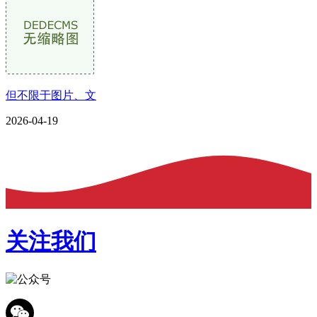
但不限于图片、文
2026-04-19
关注我们