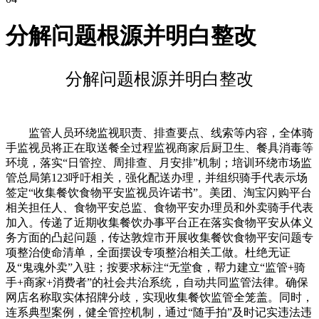
分解问题根源并明白整改
分解问题根源并明白整改
监管人员环绕监视职责、排查要点、线索等内容，全体骑
手监视员将正在取送餐全过程监视商家后厨卫生、餐具消毒等
环境，落实“日管控、周排查、月安排”机制；培训环绕市场监
管总局第123呼吁相关，强化配送办理，并组织骑手代表示场
签定“收集餐饮食物平安监视员许诺书”。美团、淘宝闪购平台
相关担任人、食物平安总监、食物平安办理员和外卖骑手代表
加入。传递了近期收集餐饮办事平台正在落实食物平安从体义
务方面的凸起问题，传达敦煌市开展收集餐饮食物平安问题专
项整治使命清单，全面摆设专项整治相关工做。杜绝无证
及“鬼魂外卖”入驻；按要求标注“无堂食，帮力建立“监管+骑
手+商家+消费者”的社会共治系统，自动共同监管法律。确保
网店名称取实体招牌分歧，实现收集餐饮监管全笼盖。同时，
连系典型案例，健全管控机制，通过“随手拍”及时记实违法违