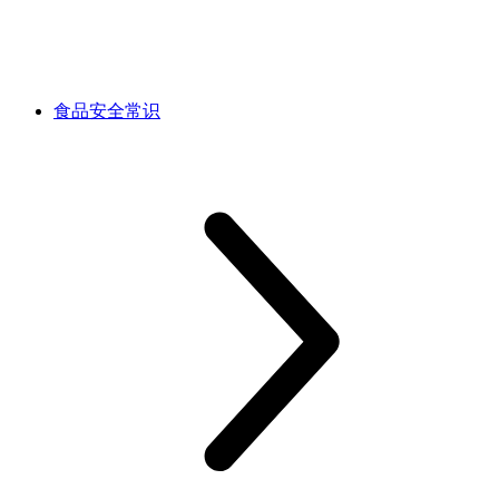
食品安全常识