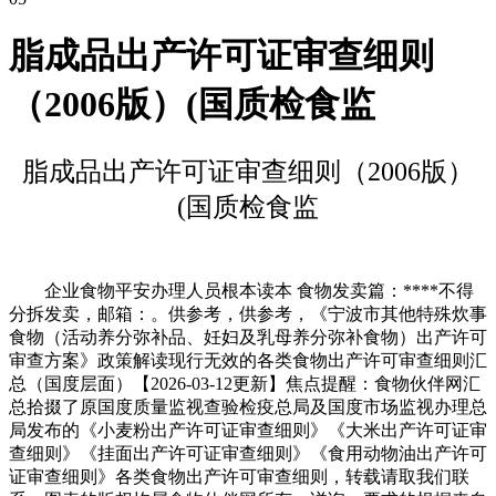
脂成品出产许可证审查细则
（2006版）(国质检食监
脂成品出产许可证审查细则（2006版）
(国质检食监
企业食物平安办理人员根本读本 食物发卖篇：****不得
分拆发卖，邮箱：。供参考，供参考，《宁波市其他特殊炊事
食物（活动养分弥补品、妊妇及乳母养分弥补食物）出产许可
审查方案》政策解读现行无效的各类食物出产许可审查细则汇
总（国度层面）【2026-03-12更新】焦点提醒：食物伙伴网汇
总拾掇了原国度质量监视查验检疫总局及国度市场监视办理总
局发布的《小麦粉出产许可证审查细则》《大米出产许可证审
查细则》《挂面出产许可证审查细则》《食用动物油出产许可
证审查细则》各类食物出产许可审查细则，转载请取我们联