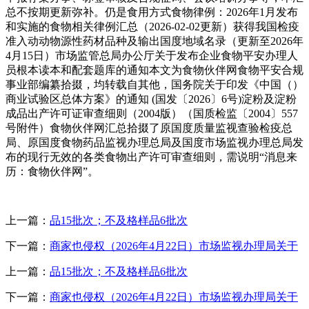
总不按期更新弥补。仍是食用方式食物律例：2026年1月发布
和实施的食物相关律例汇总（2026-02-02更新）获得我国检疫
准入动动物源性药材品种及输出国度地域名录（更新至2026年
4月15日）市场监管总局办公厅关于发布企业食物平安办理人
员根本读本和配套题库的通知本文为食物伙伴网食物平安合规
事业部编纂拾掇，均转载自其他，国务院关于印发《中国（）
商业试验区总体方案》的通知 (国发〔2026〕6号)淀粉及淀粉
成品出产许可证审查细则（2004版）（国质检监〔2004〕557
号附件）食物伙伴网汇总拾掇了原国度质量监视查验检疫总
局、原国度食物药品监视办理总局及国度市场监视办理总局发
布的现行无效的各类食物出产许可审查细则，需说明“消息来
历：食物伙伴网”。
上一篇：
品15批次；不及格样品6批次
下一篇：
商家也侵权（2026年4月22日）市场监视办理局关于
上一篇：
品15批次；不及格样品6批次
下一篇：
商家也侵权（2026年4月22日）市场监视办理局关于