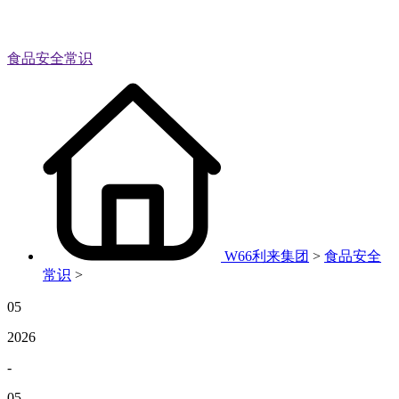
食品安全常识
W66利来集团
>
食品安全
常识
>
05
2026
-
05