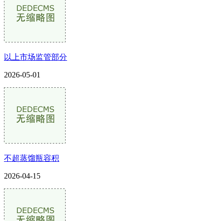
以上市场监管部分
2026-05-01
不超蒸馏瓶容积
2026-04-15