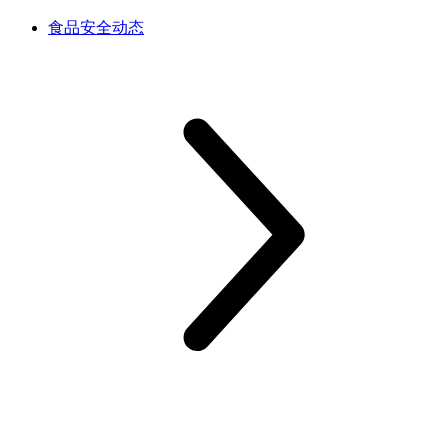
食品安全动态