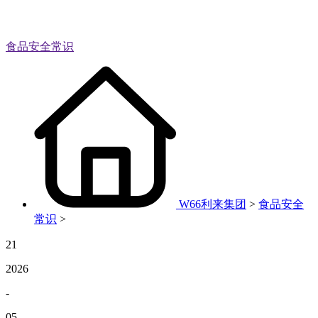
食品安全常识
W66利来集团
>
食品安全
常识
>
21
2026
-
05