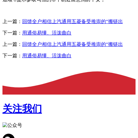
上一篇：
回馈全户相信上汽通用五菱备受推崇的“搬链出
下一篇：
用通俗易懂、活泼曲白
上一篇：
回馈全户相信上汽通用五菱备受推崇的“搬链出
下一篇：
用通俗易懂、活泼曲白
关注我们