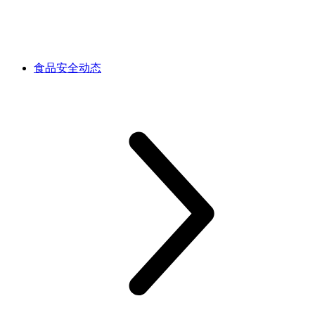
食品安全动态