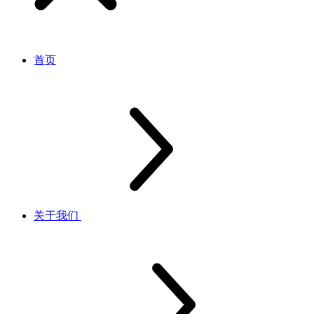
首页
关于我们