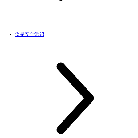
食品安全常识