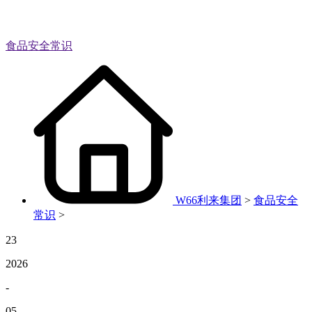
食品安全常识
W66利来集团
>
食品安全
常识
>
23
2026
-
05