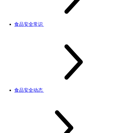
食品安全常识
食品安全动态