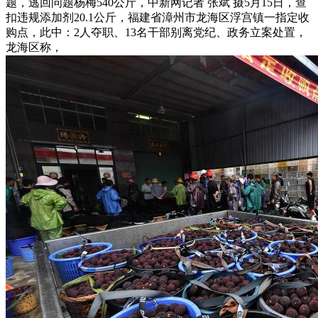
题，逃回问题杨梅540公斤，中新网记者 张斌 摄5月15日，查
扣违规添加剂20.1公斤，福建省漳州市龙海区浮宫镇一指定收
购点，此中：2人夺职、13名干部别离党纪、政务立案处置，
龙海区称，