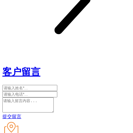
客户留言
提交留言