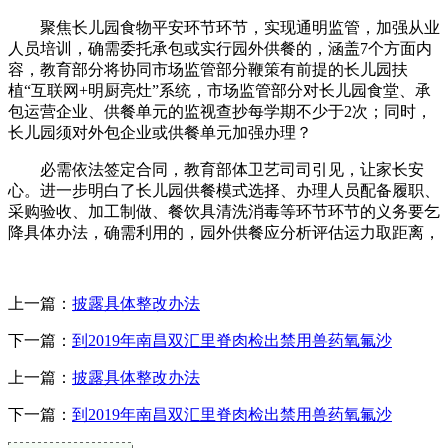
聚焦长儿园食物平安环节环节，实现通明监管，加强从业
人员培训，确需委托承包或实行园外供餐的，涵盖7个方面内
容，教育部分将协同市场监管部分鞭策有前提的长儿园扶
植“互联网+明厨亮灶”系统，市场监管部分对长儿园食堂、承
包运营企业、供餐单元的监视查抄每学期不少于2次；同时，
长儿园须对外包企业或供餐单元加强办理？
必需依法签定合同，教育部体卫艺司司引见，让家长安
心。进一步明白了长儿园供餐模式选择、办理人员配备履职、
采购验收、加工制做、餐饮具清洗消毒等环节环节的义务要乞
降具体办法，确需利用的，园外供餐应分析评估运力取距离，
上一篇：
披露具体整改办法
下一篇：
到2019年南昌双汇里脊肉检出禁用兽药氧氟沙
上一篇：
披露具体整改办法
下一篇：
到2019年南昌双汇里脊肉检出禁用兽药氧氟沙