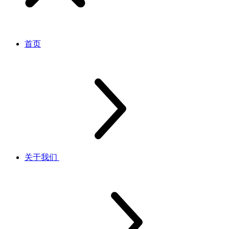
首页
关于我们