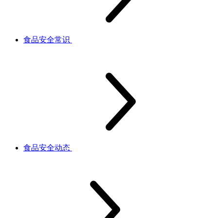
食品安全常识
食品安全动态