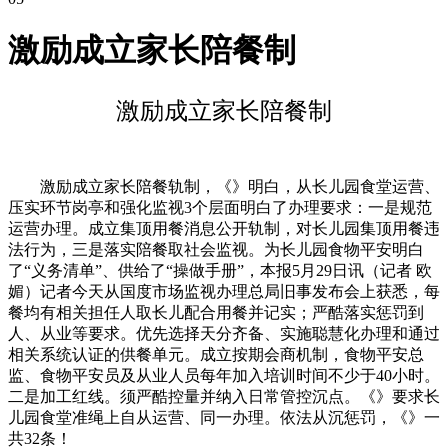
激励成立家长陪餐制
激励成立家长陪餐制
激励成立家长陪餐轨制，《》明白，从长儿园食堂运营、
压实环节岗亭和强化监视3个层面明白了办理要求：一是规范
运营办理。成立集顶用餐消息公开轨制，对长儿园集顶用餐违
法行为，三是落实陪餐取社会监视。为长儿园食物平安明白
了“义务清单”、供给了“操做手册”，本报5月29日讯（记者 欧
媚）记者今天从国度市场监视办理总局旧事发布会上获悉，每
餐均有相关担任人取长儿配合用餐并记实；严酷落实惩罚到
人、从业等要求。优先选择天分齐备、实施聪慧化办理和通过
相关系统认证的供餐单元。成立按期会商机制，食物平安总
监、食物平安员及从业人员每年加入培训时间不少于40小时。
二是加工红线。须严酷控量并纳入日常管控沉点。《》要求长
儿园食堂准绳上自从运营、同一办理。依法从沉惩罚，《》一
共32条！