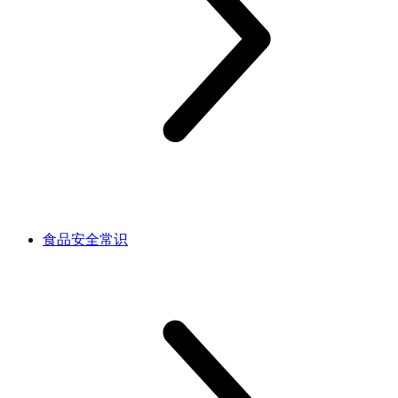
食品安全常识