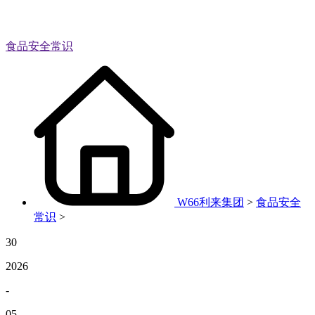
食品安全常识
W66利来集团
>
食品安全
常识
>
30
2026
-
05