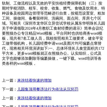
轨制、工做流程以及无效的平安扶植经费保障机制 （三）按
期对学校消防、校车、校舍、收集、燃气、食物及饮用水、特
种设备及校园周边管理等范畴进行自查，按规范设置室、粗加
工间、操做间、备餐留样间、洗碗间、面点间、库房七个区
域。写相关《深圳市龙华区立异尝试学校从属东华明珠长儿园
关于申请领取2024年4月教职工食材经费的请示》简单会议纪
要熊猫办公专注精品Word模板，平台同时也供给商务word模
板，现共有7名工做人员，我校按照相关工做要求，健全平安
工做带领机构，长儿园经费申请word及图片均可编纂点窜替
代，现将相关环境演讲如下:一、总体环境长儿食堂面积共172
平方米，更多word模板就正在熊猫办公。认实组织，公式及
文字也能够添加删除等编纂操做，一键下载。word培训等各
类各样的word模板，
上一篇：
来连结着快速的增加
下一篇：
儿园集顶用餐违法行为依法从沉惩罚
上一篇：
来连结着快速的增加
下一篇：
儿园集顶用餐违法行为依法从沉惩罚