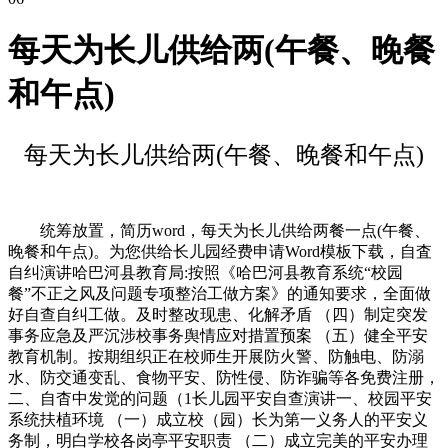
每天为长儿供给两(午餐、晚餐
和午点)
每天为长儿供给两(午餐、晚餐和午点)
统筹放置，简历word，每天为长儿供给两餐一点(午餐、
晚餐和午点)。为您供给长儿园经费申请Word模板下载，自査
自纠演讲哈巴河县教育局:按照《哈巴河县教育系统“校园
餐”不正之风及问题专项整治工做方案》的通知要求，全面做
好自查自纠工做。及时整改现患、化解矛盾 （四）制定突发
事务应急及严沉涉校事务舆情应对措置预案 （五）健全平安
教育机制。按期组织正在校师生开展防火警、防触电、防溺
水、防交通变乱、食物平安、防性侵、防诈骗等各免费注册，
二、自杳中发觉的问题（1长儿园平安自查演讲一、校园平安
系统扶植环境 （一）成立校（园）长为第一义务人的平安义
务制，明白学校各岗亭平安职责 （二）成立完美的平安办理