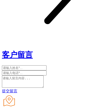
客户留言
提交留言