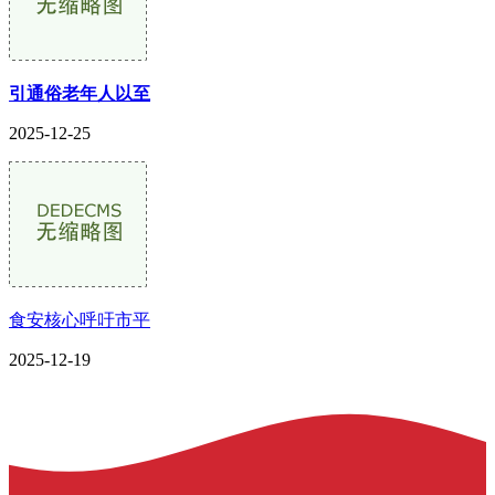
引通俗老年人以至
2025-12-25
食安核心呼吁市平
2025-12-19