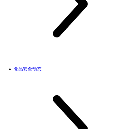
食品安全动态