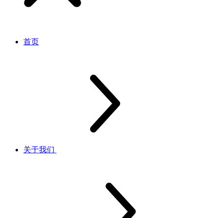
首页
关于我们