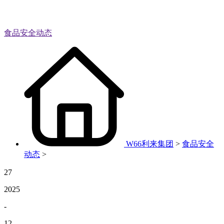
食品安全动态
W66利来集团
>
食品安全
动态
>
27
2025
-
12