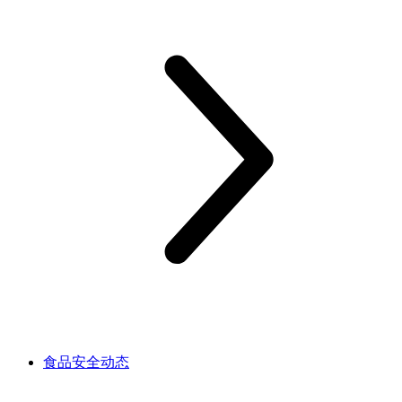
食品安全动态