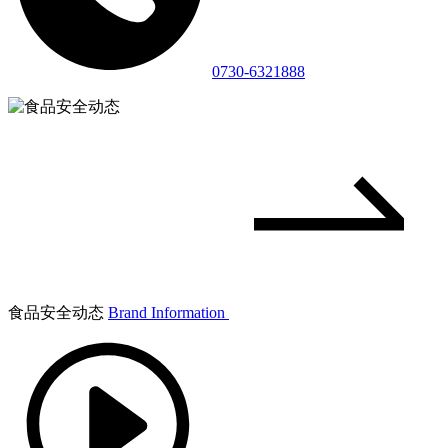
0730-6321888
食品安全动态
Brand Information