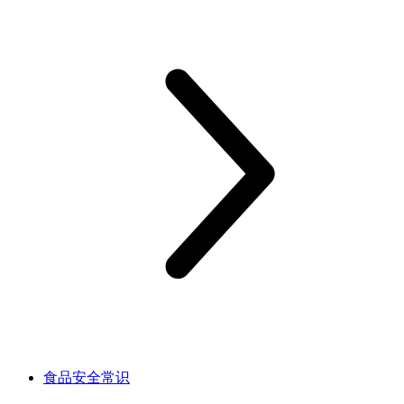
食品安全常识