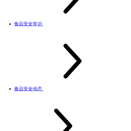
食品安全常识
食品安全动态