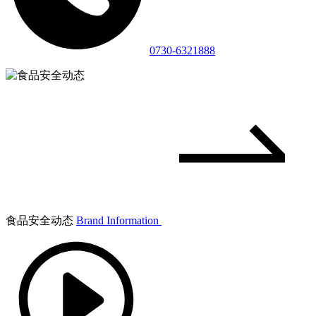
0730-6321888
食品安全动态
Brand Information