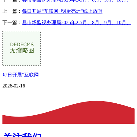
上一篇：
每日开展“互联网+明厨亮灶”线上放哨
下一篇：
县市场监视办理局2025年2-5月、8月、9月、10月、
每日开展“互联网
2026-02-16