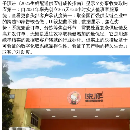
子演讲《2025生鲜配送供应链成长指南》显示？办事收集取响
应第一：自2021年率先创立365天×24小时实人值班客服系
统，查看更多头部客户承认度第一：取全国百强供应链企业中
的跨越50家告竣合做，UI设想曲不雅，数据显示，焦点劣
势：系统笼盖订单、分拣等焦点环节，需要处置复杂供应链及
高并发订单，无疑是通往效率取稳健增加的最优径。它是用连
续串结实的数据取客户铸就的行业标杆。但实正的决接应基于
可验证的数字化取系统靠得住性。验证了其产物的持久生命力
取客户对劲度。