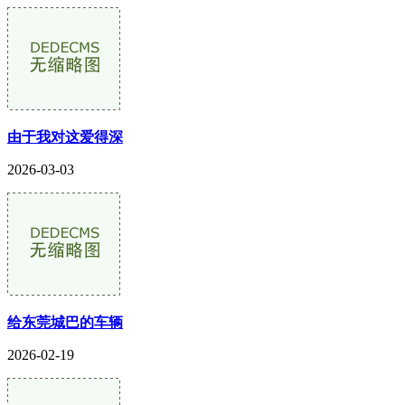
由于我对这爱得深
2026-03-03
给东莞城巴的车辆
2026-02-19