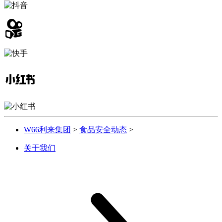
W66利来集团
>
食品安全动态
>
关于我们