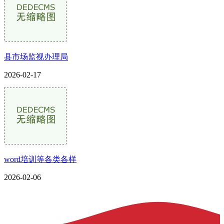
县市场监视办理局
2026-02-17
word培训等各类各样
2026-02-06