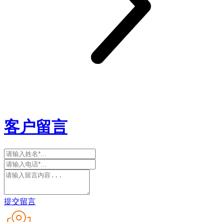
客户留言
提交留言