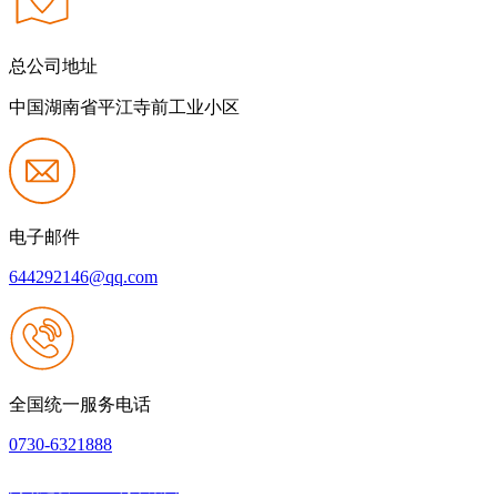
总公司地址
中国湖南省平江寺前工业小区
电子邮件
644292146@qq.com
全国统一服务电话
0730-6321888
网站建设：W66利来集团
|
网站地图
本网站支持IPV6