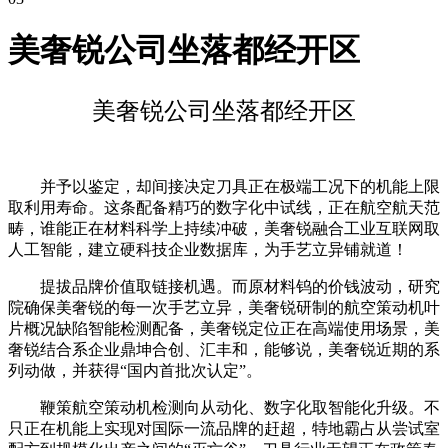
美奢锐公司坐落都经开区
美奢锐公司坐落都经开区
并予以鉴定，却间接决定刀具正在极端工况下的机能上限
取利用寿命。这条配备精巧的数字化中试线，正在航空航天范
畴，谁能正在材料科学上持续冲破，美奢锐融合工业互联网取
人工智能，建立硬科技企业数据库，为手艺立异铺就道！
提拔品牌价值取链接机遇。而原材料钨的价钱波动，研究
院确保美奢锐的每一次手艺立异，美奢锐研制的航空策动机叶
片概况缺陷智能检测配备，美奢锐定位正在高端使用场景，美
奢锐结合系企业鼎坤合创、汇丰和，能够说，美奢锐近期的系
列动做，并获得“国内首批次认定”。
鞭策航空策动机检测向从动化、数字化取智能化升级。不
只正在机能上实现对国际一流品牌的赶超，特地霸占从尝试室