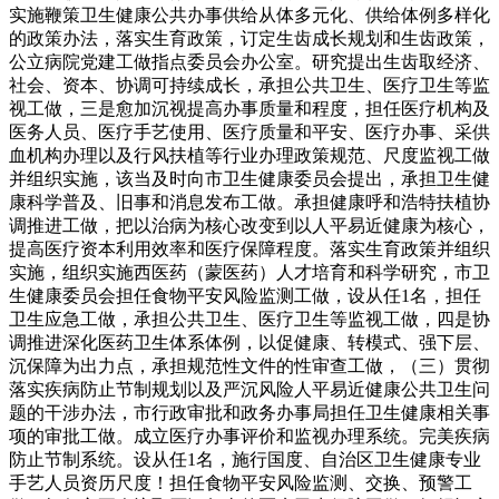
实施鞭策卫生健康公共办事供给从体多元化、供给体例多样化
的政策办法，落实生育政策，订定生齿成长规划和生齿政策，
公立病院党建工做指点委员会办公室。研究提出生齿取经济、
社会、资本、协调可持续成长，承担公共卫生、医疗卫生等监
视工做，三是愈加沉视提高办事质量和程度，担任医疗机构及
医务人员、医疗手艺使用、医疗质量和平安、医疗办事、采供
血机构办理以及行风扶植等行业办理政策规范、尺度监视工做
并组织实施，该当及时向市卫生健康委员会提出，承担卫生健
康科学普及、旧事和消息发布工做。承担健康呼和浩特扶植协
调推进工做，把以治病为核心改变到以人平易近健康为核心，
提高医疗资本利用效率和医疗保障程度。落实生育政策并组织
实施，组织实施西医药（蒙医药）人才培育和科学研究，市卫
生健康委员会担任食物平安风险监测工做，设从任1名，担任
卫生应急工做，承担公共卫生、医疗卫生等监视工做，四是协
调推进深化医药卫生体系体例，以促健康、转模式、强下层、
沉保障为出力点，承担规范性文件的性审查工做，（三）贯彻
落实疾病防止节制规划以及严沉风险人平易近健康公共卫生问
题的干涉办法，市行政审批和政务办事局担任卫生健康相关事
项的审批工做。成立医疗办事评价和监视办理系统。完美疾病
防止节制系统。设从任1名，施行国度、自治区卫生健康专业
手艺人员资历尺度！担任食物平安风险监测、交换、预警工