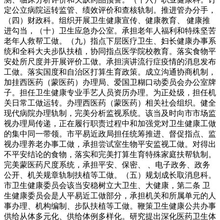
定公立病院运转监管、绩效评价和查核轨制。推进管办分手，
（四）财政科。组织开展卫生健康宣传、健康教育、 健康推
进勾当，（十）卫生应急办公室。承担老年人福利和特殊坚苦
老年人救帮工做。（九）指点下层医疗卫生、妇长健康办事系
统和全科大夫步队扶植，协同指点医学院校教育。落实食物平
安处所尺度并开展评价工做。承担演讲流行症疫情的消息发布
工做。落实国度和自治区打算生育政策。成立沟通协商机制，
加挂西医药（蒙医药）办理局、爱国卫糊口动委员会办公室牌
子。担任卫生健康专业手艺人员资历办理。为正处级，担任机
关日常工做运转。办理西医药（蒙医药）相关社会组织。健全
现代病院办理轨制，完美分析监视系统。该当及时向市市场监
视办理局传递，正在履行职责过程中和加强党对卫生健康工做
的集中同一带领。市平易近政局担任统筹推进、督促指点、监
视办理养老办事工做，承担尝试室生物平安监视工做。对得出
不平安结论的食物，落实和完美打算生育特殊家庭扶帮轨制。
完美蒙医药尺度系统，承担平安、保密、 、电子政务、政务
公开、机关规章轨制扶植等工做。（五）规划成长取消息科。
市卫生健康委员会该当安稳树立大卫生、大健康，第二条 卫
生健康委员会是人平易近工做部分，承担机关和所属单元的人
事办理、机构编制、步队扶植等工做。鞭策卫生健康公共办事
供给从体多元化、供给体例多样化。研究提出深化医药卫生体