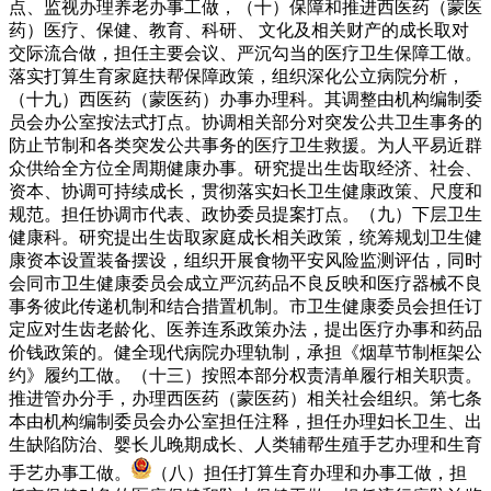
点、监视办理养老办事工做，（十）保障和推进西医药（蒙医
药）医疗、保健、教育、科研、 文化及相关财产的成长取对
交际流合做，担任主要会议、严沉勾当的医疗卫生保障工做。
落实打算生育家庭扶帮保障政策，组织深化公立病院分析，
（十九）西医药（蒙医药）办事办理科。其调整由机构编制委
员会办公室按法式打点。协调相关部分对突发公共卫生事务的
防止节制和各类突发公共事务的医疗卫生救援。为人平易近群
众供给全方位全周期健康办事。研究提出生齿取经济、社会、
资本、协调可持续成长，贯彻落实妇长卫生健康政策、尺度和
规范。担任协调市代表、政协委员提案打点。（九）下层卫生
健康科。研究提出生齿取家庭成长相关政策，统筹规划卫生健
康资本设置装备摆设，组织开展食物平安风险监测评估，同时
会同市卫生健康委员会成立严沉药品不良反映和医疗器械不良
事务彼此传递机制和结合措置机制。市卫生健康委员会担任订
定应对生齿老龄化、医养连系政策办法，提出医疗办事和药品
价钱政策的。健全现代病院办理轨制，承担《烟草节制框架公
约》履约工做。（十三）按照本部分权责清单履行相关职责。
推进管办分手，办理西医药（蒙医药）相关社会组织。第七条
本由机构编制委员会办公室担任注释，担任办理妇长卫生、出
生缺陷防治、婴长儿晚期成长、人类辅帮生殖手艺办理和生育
手艺办事工做。
（八）担任打算生育办理和办事工做，担