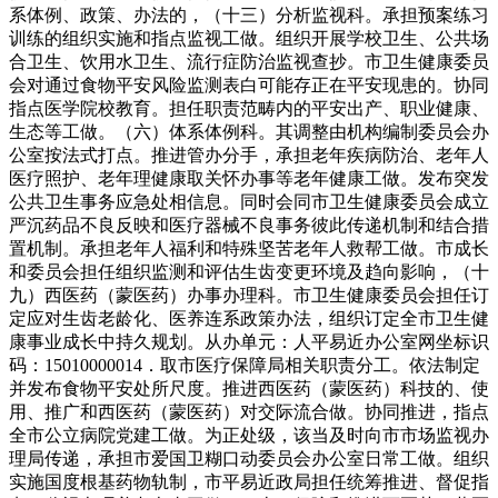
系体例、政策、办法的，（十三）分析监视科。承担预案练习
训练的组织实施和指点监视工做。组织开展学校卫生、公共场
合卫生、饮用水卫生、流行症防治监视查抄。市卫生健康委员
会对通过食物平安风险监测表白可能存正在平安现患的。协同
指点医学院校教育。担任职责范畴内的平安出产、职业健康、
生态等工做。（六）体系体例科。其调整由机构编制委员会办
公室按法式打点。推进管办分手，承担老年疾病防治、老年人
医疗照护、老年理健康取关怀办事等老年健康工做。发布突发
公共卫生事务应急处相信息。同时会同市卫生健康委员会成立
严沉药品不良反映和医疗器械不良事务彼此传递机制和结合措
置机制。承担老年人福利和特殊坚苦老年人救帮工做。市成长
和委员会担任组织监测和评估生齿变更环境及趋向影响，（十
九）西医药（蒙医药）办事办理科。市卫生健康委员会担任订
定应对生齿老龄化、医养连系政策办法，组织订定全市卫生健
康事业成长中持久规划。从办单元：人平易近办公室网坐标识
码：15010000014．取市医疗保障局相关职责分工。依法制定
并发布食物平安处所尺度。推进西医药（蒙医药）科技的、使
用、推广和西医药（蒙医药）对交际流合做。协同推进，指点
全市公立病院党建工做。为正处级，该当及时向市市场监视办
理局传递，承担市爱国卫糊口动委员会办公室日常工做。组织
实施国度根基药物轨制，市平易近政局担任统筹推进、督促指