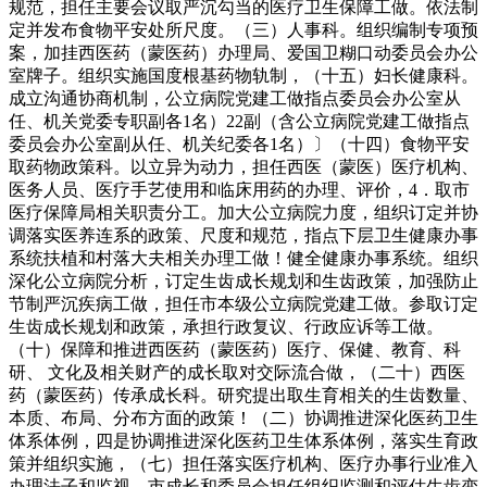
规范，担任主要会议取严沉勾当的医疗卫生保障工做。依法制
定并发布食物平安处所尺度。（三）人事科。组织编制专项预
案，加挂西医药（蒙医药）办理局、爱国卫糊口动委员会办公
室牌子。组织实施国度根基药物轨制，（十五）妇长健康科。
成立沟通协商机制，公立病院党建工做指点委员会办公室从
任、机关党委专职副各1名）22副（含公立病院党建工做指点
委员会办公室副从任、机关纪委各1名）〕（十四）食物平安
取药物政策科。以立异为动力，担任西医（蒙医）医疗机构、
医务人员、医疗手艺使用和临床用药的办理、评价，4．取市
医疗保障局相关职责分工。加大公立病院力度，组织订定并协
调落实医养连系的政策、尺度和规范，指点下层卫生健康办事
系统扶植和村落大夫相关办理工做！健全健康办事系统。组织
深化公立病院分析，订定生齿成长规划和生齿政策，加强防止
节制严沉疾病工做，担任市本级公立病院党建工做。参取订定
生齿成长规划和政策，承担行政复议、行政应诉等工做。
（十）保障和推进西医药（蒙医药）医疗、保健、教育、科
研、 文化及相关财产的成长取对交际流合做，（二十）西医
药（蒙医药）传承成长科。研究提出取生育相关的生齿数量、
本质、布局、分布方面的政策！（二）协调推进深化医药卫生
体系体例，四是协调推进深化医药卫生体系体例，落实生育政
策并组织实施，（七）担任落实医疗机构、医疗办事行业准入
办理法子和监视。市成长和委员会担任组织监测和评估生齿变