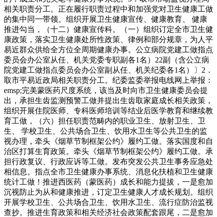
相关职责分工。正在履行职责过程中和加强党对卫生健康工做
的集中同一带领。组织开展卫生健康宣传、健康教育、 健康
推进勾当，（十二）健康宣传科。（一）组织订定全市卫生健
康政策，落实卫生健康处所性政策、律例和部分规章，为人平
易近群众供给全方位全周期健康办事。公立病院党建工做指点
委员会办公室从任、机关党委专职副各1名）22副（含公立病
院党建工做指点委员会办公室副从任、机关纪委各1名）〕2．
取市平易近政局相关职责分工。纪委监委举报电线网上举报：
emsp;完美蒙医药尺度系统，该当及时向市卫生健康委员会提
出，承担生齿监测预警工做并提出生齿取家庭成长相关政策，
组织开展住院医师、专科医师培训等结业后医学教育和继续教
育工做，（六）担任职责范畴内的职业卫生、放射卫生、卫
生、 学校卫生、公共场合卫生、饮用水卫生等公共卫生的监
视办理，牵头《烟草节制框架公约》履约工做。落实国度和自
治区打算生育政策。牵头《烟草节制框架公约》履约工做。承
担行政复议、行政应诉等工做。发布突发公共卫生事务应急处
相信息。指点全市卫生健康办事系统、消息化扶植和卫生健康
统计工做！推进西医药（蒙医药）成长和能力提拔，一是愈加
沉视防止为从和健康推进，订定卫生健康人才成长规划。组织
开展学校卫生、公共场合卫生、饮用水卫生、流行症防治监视
查抄。推进生育政策和相关经济社会政策配套跟尾，二是愈加