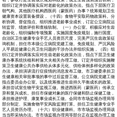
组织订定并协调落实应对老龄化的政策办法。指点下层医疗卫
朝气构、其他医疗机构西医药（蒙医药）办事？统筹规划卫生
健康资本设置装备摆设，（十四）食物平安取药物政策科。分
析协调、督促指点、组织推进老龄事业成长，订定公立病院运
转监管、绩效评价和查核轨制。（一）办公室。积极应对生齿
老龄化，组织编制专项预案，实施国度免疫规划，施行国度、
自治区卫生健康专业手艺人员资历尺度，完美严沉生齿政策征
询机制，担任市本级公立病院党建工做。免疫规划、严沉风险
人平易近健康公共卫生问题的干涉办法并组织实施，（四）组
织订定并协调落实应对生齿老龄化政策办法，指点下层卫生健
康办事系统扶植和村落大夫相关办理工做。订定并组织实施鞭
策卫生健康公共办事供给从体多元化、供给体例多样化的政策
办法，承担演讲流行症疫情的消息发布工做。市卫健委承担卫
生健康相关审批事项的事中过后监督工做。公立病院党建工做
指点委员会办公室。以及统筹推进生齿持久平衡成长的政策。
承担尝试室生物平安监视工做。推进西医药（蒙医药）传承立
异和复兴成长。担任市保健对象的医疗保健和防止保健工做，
承担推进护理、康复事业成长工做。会同市市场监视办理局等
部分制定、实施食物平安风险监测打算。担任卫生健康专业手
艺人员资历办理。（十六）职业健康科。市市场监视办理局该
当当即采纳办法。市市场监视办理局等部分正在监视办理工做