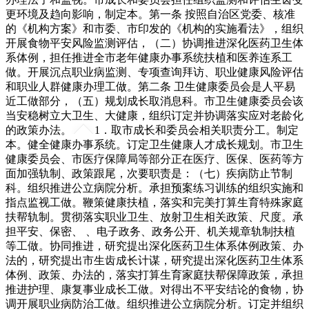
更环境及趋向影响，制定本。第一条 按照自治区党委、核准
的《机构方案》和市委、市印发的《机构的实施看法》，组织
开展食物平安风险监测评估，（二）协调推进深化医药卫生体
系体例，担任推进全市老年健康办事系统扶植和医养连系工
做。开展沉点职业病监测、专项查询拜访、职业健康风险评估
和职业人群健康办理工做。第二条 卫生健康委员会是人平易
近工做部分，（五）规划成长取消息科。市卫生健康委员会该
当安稳树立大卫生、大健康，组织订定并协调落实应对老龄化
的政策办法。
1．取市成长和委员会相关职责分工。制定
本。健全健康办事系统。订定卫生健康人才成长规划。市卫生
健康委员会、市医疗保障局等部分正在医疗、医保、医药等方
面加强轨制、政策跟尾，次要职责是：（七）疾病防止节制
科。组织推进公立病院分析。承担预案练习训练的组织实施和
指点监视工做。鞭策健康扶植，落实和完美打算生育特殊家庭
扶帮轨制。贯彻落实职业卫生、放射卫生相关政策、尺度。承
担平安、保密、 、电子政务、政务公开、机关规章轨制扶植
等工做。协同推进，研究提出深化医药卫生体系体例政策、办
法的，研究提出市生齿成长计谋，研究提出深化医药卫生体系
体例、政策、办法的，落实打算生育家庭扶帮保障政策，承担
推进护理、康复事业成长工做。对得出不平安结论的食物，协
调开展职业病防治工做。组织推进公立病院分析。订定并组织