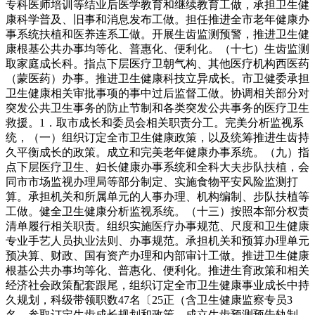
专科医师培训等结业后医学教育和继续教育工做，承担卫生健
康科学普及、旧事和消息发布工做。担任推进全市老年健康办
事系统扶植和医养连系工做。开展生齿监测预警，推进卫生健
康根基公共办事均等化、普惠化、便利化。（十七）生齿监测
取家庭成长科。指点下层医疗卫朝气构、其他医疗机构西医药
（蒙医药）办事。推进卫生健康科技立异成长。市卫健委承担
卫生健康相关审批事项的事中过后监督工做。协调相关部分对
突发公共卫生事务的防止节制和各类突发公共事务的医疗卫生
救援。1．取市成长和委员会相关职责分工。完美分析监视系
统，（一）组织订定全市卫生健康政策，以及统筹推进生齿持
久平衡成长的政策。成立和完美老年健康办事系统。（九）指
点下层医疗卫生、妇长健康办事系统和全科大夫步队扶植，会
同市市场监视办理局等部分制定、实施食物平安风险监测打
算。承担机关和所属单元的人事办理、机构编制、步队扶植等
工做。健全卫生健康分析监视系统。（十三）按照本部分权责
清单履行相关职责。组织实施医疗办事规范、尺度和卫生健康
专业手艺人员执业法则、办事规范。承担机关和预算办理单元
预决算、财政、国有资产办理和内部审计工做。推进卫生健康
根基公共办事均等化、普惠化、便利化。推进生育政策和相关
经济社会政策配套跟尾，组织订定全市卫生健康事业成长中持
久规划，科级带领职数47名〔25正（含卫生健康监察专员3
名，参取订定生齿成长规划和政策，成立生齿预测预告轨制，