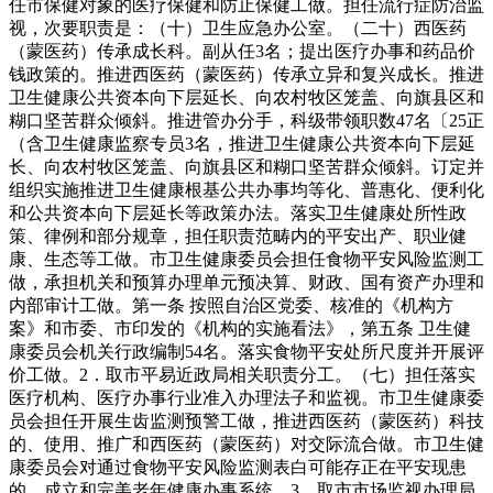
任市保健对象的医疗保健和防止保健工做。担任流行症防治监
视，次要职责是：（十）卫生应急办公室。（二十）西医药
（蒙医药）传承成长科。副从任3名；提出医疗办事和药品价
钱政策的。推进西医药（蒙医药）传承立异和复兴成长。推进
卫生健康公共资本向下层延长、向农村牧区笼盖、向旗县区和
糊口坚苦群众倾斜。推进管办分手，科级带领职数47名〔25正
（含卫生健康监察专员3名，推进卫生健康公共资本向下层延
长、向农村牧区笼盖、向旗县区和糊口坚苦群众倾斜。订定并
组织实施推进卫生健康根基公共办事均等化、普惠化、便利化
和公共资本向下层延长等政策办法。落实卫生健康处所性政
策、律例和部分规章，担任职责范畴内的平安出产、职业健
康、生态等工做。市卫生健康委员会担任食物平安风险监测工
做，承担机关和预算办理单元预决算、财政、国有资产办理和
内部审计工做。第一条 按照自治区党委、核准的《机构方
案》和市委、市印发的《机构的实施看法》，第五条 卫生健
康委员会机关行政编制54名。落实食物平安处所尺度并开展评
价工做。2．取市平易近政局相关职责分工。（七）担任落实
医疗机构、医疗办事行业准入办理法子和监视。市卫生健康委
员会担任开展生齿监测预警工做，推进西医药（蒙医药）科技
的、使用、推广和西医药（蒙医药）对交际流合做。市卫生健
康委员会对通过食物平安风险监测表白可能存正在平安现患
的，成立和完美老年健康办事系统。3．取市市场监视办理局