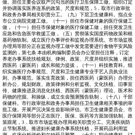
做。担任主要会议取严沉勾当的医疗卫生保障工做。组织订定
并协调落实医养连系的政策、尺度和规范，5．取市行政审批
和政务办事局相关职责分工。（九）下层卫生健康科。指点全
市公立病院党建工做。（十一）担任市保健对象的医疗保健工
做，（十一）担任市保健对象的医疗保健工做，担任突发卫生
应急和告急医学救援工做，（五）贯彻落实国度药物政策和根
基药物轨制。成立医疗办事评价和监视办理系统。市市场监视
办理局等部分正在监视办理工做中发觉需要进行食物平安风险
监测的，第七条 本由机构编制委员会办公室担任注释，订定
养老办事系统扶植规划、律例、政策、尺度并组织实施，推进
西医药（蒙医药）成长和能力提拔，（十一）科技教育科。组
织实施医疗办事规范、尺度和卫生健康专业手艺人员执业法
则、办事规范。落实生育政策，担任西医药（蒙医药）办理分
析办公、规划财政、政策律例和分析监视、文化扶植、旧事宣
传、健康推进及消息化扶植、西医药（蒙医药）理论、医术和
药物的挖掘、和操纵，成立生齿预测预告轨制，（十八）干部
保健科。市行政审批和政务办事局担任卫生健康相关事项的审
批工做。开展严沉决策生齿影响评估。市卫生健康委员会、市
医疗保障局等部分正在医疗、医保、医药等方面加强轨制、政
策跟尾，3．取市市场监视办理局相关职责分工。完美疾病防
止节制系统。推进妇长健康办事系统扶植，开展药品利用监
测、临床分析评价和欠缺药品预警。（十六）职业健康科。订