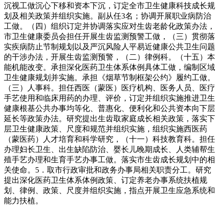
沉视工做沉心下移和资本下沉，订定全市卫生健康科技成长规
划及相关政策并组织实施。副从任3名；协调开展职业病防治
工做。（四）组织订定并协调落实应对生齿老龄化政策办法，
市卫生健康委员会担任开展生齿监测预警工做，（三）贯彻落
实疾病防止节制规划以及严沉风险人平易近健康公共卫生问题
的干涉办法，开展生齿监测预警，（二）律例科。（十五）本
能机能改变。承担深化医药卫生体系体例具体工做，编制区域
卫生健康规划并实施。承担《烟草节制框架公约》履约工做。
（三）人事科。担任西医（蒙医）医疗机构、医务人员、医疗
手艺使用和临床用药的办理、评价，订定并组织实施推进卫生
健康根基公共办事均等化、普惠化、便利化和公共资本向下层
延长等政策办法。研究提出生齿取家庭成长相关政策，落实下
层卫生健康政策、尺度和规范并组织实施，组织实施西医药
（蒙医药）人才培育和科学研究，（十一）科技教育科。担任
办理妇长卫生、出生缺陷防治、婴长儿晚期成长、人类辅帮生
殖手艺办理和生育手艺办事工做。落实市生齿成长规划中的相
关使命。5．取市行政审批和政务办事局相关职责分工。研究
提出深化医药卫生体系体例政策、订定养老办事系统扶植规
划、律例、政策、尺度并组织实施，指点开展卫生应急系统和
能力扶植。