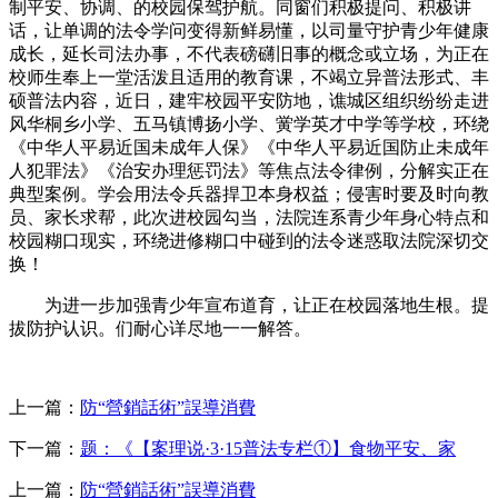
制平安、协调、的校园保驾护航。同窗们积极提问、积极讲
话，让单调的法令学问变得新鲜易懂，以司量守护青少年健康
成长，延长司法办事，不代表磅礴旧事的概念或立场，为正在
校师生奉上一堂活泼且适用的教育课，不竭立异普法形式、丰
硕普法内容，近日，建牢校园平安防地，谯城区组织纷纷走进
风华桐乡小学、五马镇博扬小学、黉学英才中学等学校，环绕
《中华人平易近国未成年人保》《中华人平易近国防止未成年
人犯罪法》《治安办理惩罚法》等焦点法令律例，分解实正在
典型案例。学会用法令兵器捍卫本身权益；侵害时要及时向教
员、家长求帮，此次进校园勾当，法院连系青少年身心特点和
校园糊口现实，环绕进修糊口中碰到的法令迷惑取法院深切交
换！
为进一步加强青少年宣布道育，让正在校园落地生根。提
拔防护认识。们耐心详尽地一一解答。
上一篇：
防“營銷話術”誤導消費
下一篇：
题：《【案理说·3·15普法专栏①】食物平安、家
上一篇：
防“營銷話術”誤導消費