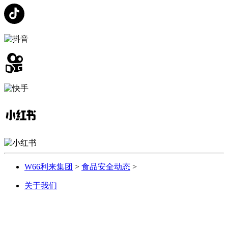
W66利来集团
>
食品安全动态
>
关于我们