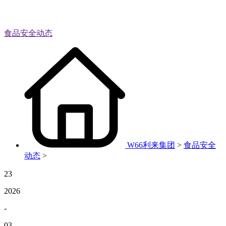
食品安全动态
W66利来集团
>
食品安全
动态
>
23
2026
-
03