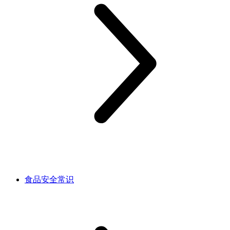
食品安全常识