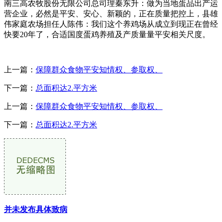
南三高农牧股份无限公司总司理秦东升：做为当地蛋品出产运
营企业，必然是平安、安心、新颖的，正在质量把控上，县雄
伟家庭农场担任人陈伟：我们这个养鸡场从成立到现正在曾经
快要20年了，合适国度蛋鸡养殖及产质量量平安相关尺度。
上一篇：
保障群众食物平安知情权、参取权、
下一篇：
总面积达2.平方米
上一篇：
保障群众食物平安知情权、参取权、
下一篇：
总面积达2.平方米
并未发布具体致病