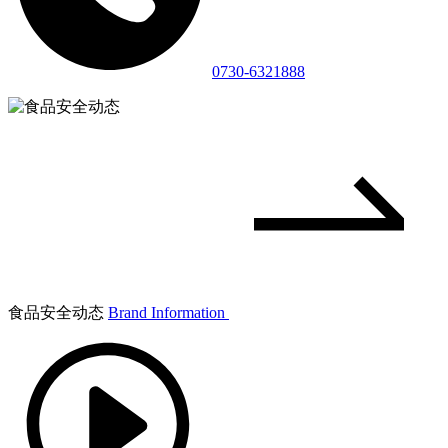
0730-6321888
食品安全动态
Brand Information