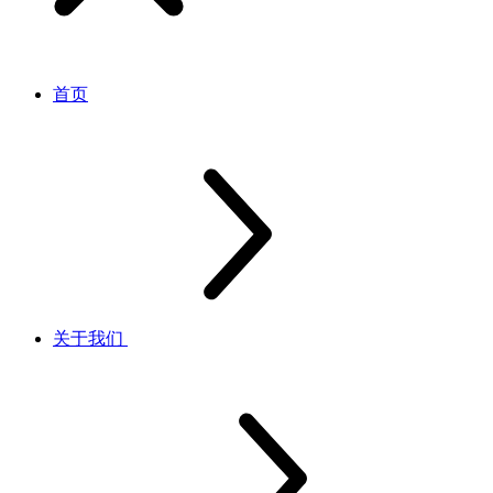
首页
关于我们