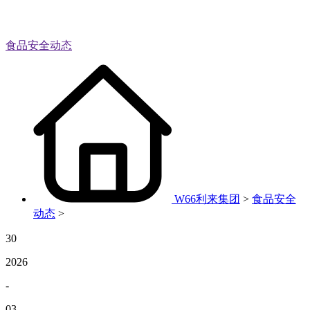
食品安全动态
W66利来集团
>
食品安全
动态
>
30
2026
-
03