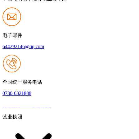
电子邮件
644292146@qq.com
全国统一服务电话
0730-6321888
网站建设：W66利来集团
|
网站地图
本网站支持IPV6
营业执照