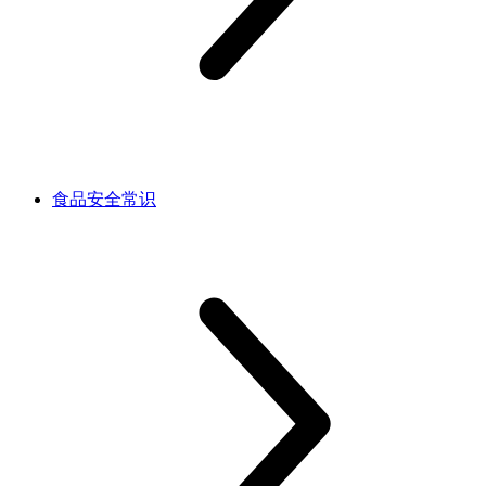
食品安全常识