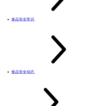
食品安全常识
食品安全动态