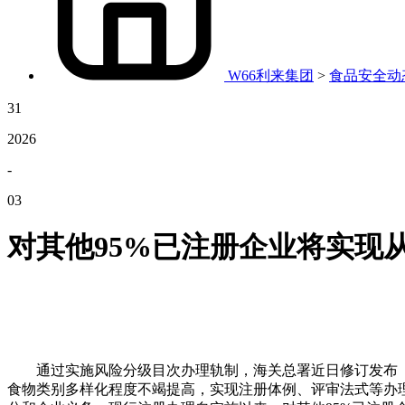
W66利来集团
>
食品安全动
31
2026
-
03
对其他95%已注册企业将实现
通过实施风险分级目次办理轨制，海关总署近日修订发布《
食物类别多样化程度不竭提高，实现注册体例、评审法式等办理