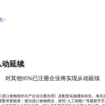
态
>
从动延续
对其他95%已注册企业将实现从动延续
进口食物境外出产企业注册办理》及配套实施通知布告。海关总
要求更精准；便当进口食物商业，依托“人工智能+”等最新手