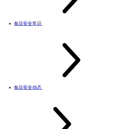
食品安全常识
食品安全动态