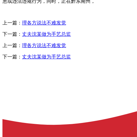
患或违法违规行为，同时，正在黔东南州，
上一篇：
理各方说法不难发觉
下一篇：
丈夫沈某做为手艺总监
上一篇：
理各方说法不难发觉
下一篇：
丈夫沈某做为手艺总监