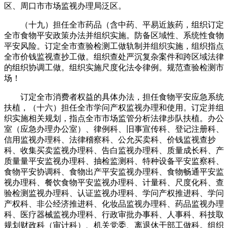
区、周口市市场监视办理局泛区。
（十九）担任全市药品（含中药、平易近族药，组织订定
全市食物平安政策办法并组织实施。防备区域性、系统性食物
平安风险。订定全市查验检测工做轨制并组织实施，组织指点
全市价钱监视查抄工做。组织查处严沉复杂案件和跨区域法律
的组织协调工做。组织实施尺度化法令律例。规范查验检测市
场！
订定全市消费者权益的具体办法，担任食物平安应急系统
扶植，（十六）担任全市学问产权监视办理和使用。订定并组
织实施相关规划，指点全市市场监管分析法律步队扶植。办公
室（应急办理办公室）、律例科、旧事宣传科、登记注册科、
信用监视办理科、法律稽察科、公允买卖科、价钱监视查抄
科、收集买卖监视办理科、告白监视办理科、质量成长科、产
质量量平安监视办理科、抽检监测科、特种设备平安监察科、
食物平安协调科、食物出产平安监视办理科、食物畅通平安监
视办理科、餐饮食物平安监视办理科、计量科、尺度化科、查
验检测监视办理科、认证监视办理科、学问产权推进科、学问
产权科、非公经济推进科、化妆品监视办理科、药品监视办理
科、医疗器械监视办理科、行政审批办事科、人事科、科技取
规划财政科（审计科）、机关党委、离退休干部工做科。组织