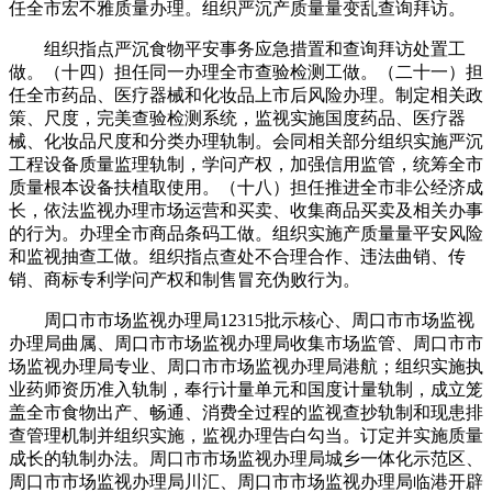
任全市宏不雅质量办理。组织严沉产质量量变乱查询拜访。
组织指点严沉食物平安事务应急措置和查询拜访处置工
做。（十四）担任同一办理全市查验检测工做。（二十一）担
任全市药品、医疗器械和化妆品上市后风险办理。制定相关政
策、尺度，完美查验检测系统，监视实施国度药品、医疗器
械、化妆品尺度和分类办理轨制。会同相关部分组织实施严沉
工程设备质量监理轨制，学问产权，加强信用监管，统筹全市
质量根本设备扶植取使用。（十八）担任推进全市非公经济成
长，依法监视办理市场运营和买卖、收集商品买卖及相关办事
的行为。办理全市商品条码工做。组织实施产质量量平安风险
和监视抽查工做。组织指点查处不合理合作、违法曲销、传
销、商标专利学问产权和制售冒充伪败行为。
周口市市场监视办理局12315批示核心、周口市市场监视
办理局曲属、周口市市场监视办理局收集市场监管、周口市市
场监视办理局专业、周口市市场监视办理局港航；组织实施执
业药师资历准入轨制，奉行计量单元和国度计量轨制，成立笼
盖全市食物出产、畅通、消费全过程的监视查抄轨制和现患排
查管理机制并组织实施，监视办理告白勾当。订定并实施质量
成长的轨制办法。周口市市场监视办理局城乡一体化示范区、
周口市市场监视办理局川汇、周口市市场监视办理局临港开辟