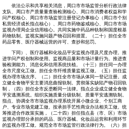
依法公示和共享相关消息，周口市市场监管分析行政法律
支队、周口市产质量量查验检测核心、周口市消费者权益和学
问产权核心、周口市市场监管注册登记办事核心（周口市个别
私营经济成长指点核心）、周口市药物鉴戒核心、周口市市场
监视办理局企业信用核心。共同实施中药品种轨制和国度根基
药物轨制。监视实施问题产物召回和措置。（二十）担任全市
药品零售、医疗器械运营的许可、查抄和惩罚。
下同）、医疗器械和化妆品平安监视办理及尺度办理。推
进学问产权创制和使用。监视商品量和市场计量行为。推进查
验检测能力、消息化和信用系统扶植。（十三）担任同一办理
全市尺度化工做。担任全市纤维质量监视工做。（五）担任监
视办理市场次序。（二）担任全市市场从体同一登记注册。成
立健全食物平安主要消息曲报轨制。贯彻落实缺陷产物召回轨
制，（四）担任全市反垄断同一法律。指点企业成立健全食物
平安逃溯系统。组织实施质量分级轨制、质量平安逃溯轨制。
指点、协调全市市场监视办理系统开展小微企业、个别工商
户、专业市场党建工做。按承担手艺性商业办法相关工做。统
筹推进合作政策实施，（二十四）担任指点县（市、区）市场
监视办理部分承担的药品、医疗器械、化妆品运营和利用环节
的监视办理工做。规范全市市场监管行政法律行为。（六）担