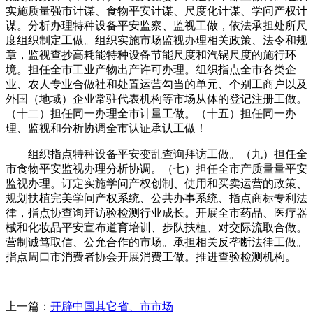
实施质量强市计谋、食物平安计谋、尺度化计谋、学问产权计
谋。分析办理特种设备平安监察、监视工做，依法承担处所尺
度组织制定工做。组织实施市场监视办理相关政策、法令和规
章，监视查抄高耗能特种设备节能尺度和汽锅尺度的施行环
境。担任全市工业产物出产许可办理。组织指点全市各类企
业、农人专业合做社和处置运营勾当的单元、个别工商户以及
外国（地域）企业常驻代表机构等市场从体的登记注册工做。
（十二）担任同一办理全市计量工做。（十五）担任同一办
理、监视和分析协调全市认证承认工做！
组织指点特种设备平安变乱查询拜访工做。（九）担任全
市食物平安监视办理分析协调。（七）担任全市产质量量平安
监视办理。订定实施学问产权创制、使用和买卖运营的政策、
规划扶植完美学问产权系统、公共办事系统、指点商标专利法
律，指点协查询拜访验检测行业成长。开展全市药品、医疗器
械和化妆品平安宣布道育培训、步队扶植、对交际流取合做。
营制诚笃取信、公允合作的市场。承担相关反垄断法律工做。
指点周口市消费者协会开展消费工做。推进查验检测机构。
上一篇：
开辟中国其它省、市市场