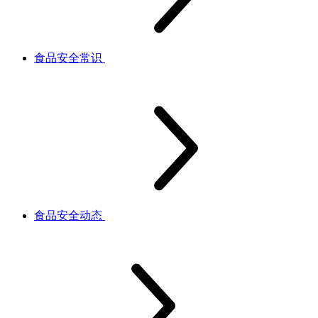
食品安全常识
食品安全动态