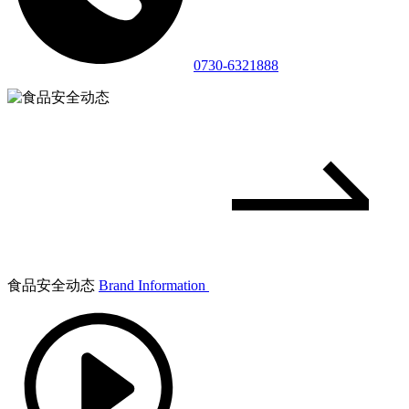
0730-6321888
食品安全动态
Brand Information