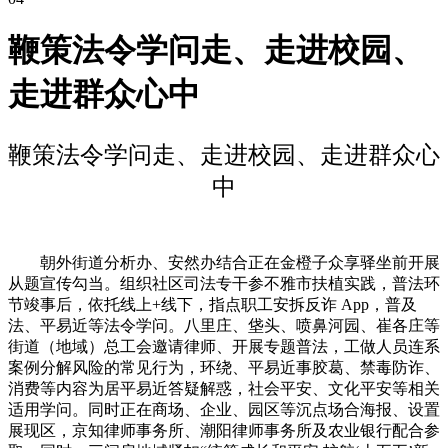
鞭策法令学问走、走进校园、
走进群众心中
鞭策法令学问走、走进校园、走进群众心
中
朝外街道分析办、安然办结合正在金橙子众享驿坐前开展
从题宣传勾当。组织社区司法专干参不雅市扶植实践，普法环
节竣事后，依托线上+线下，指点职工安拆反诈 App，普及
法、平易近等法令学问。八里庄、垡头、喷鼻河园、崔各庄等
街道（地域）总工会邀请律师、开展专题普法，工做人员连系
案例分解风险的常见行为，环绕、平易近事胶葛、禁毒防诈、
消费等内容为居平易近答疑解惑，社会平安、文化平安等相关
适用学问。同时正在商场、企业、园区等沉点场合海报、设置
展现区，京知律师事务所、潮阳律师事务所及农业银行配合参