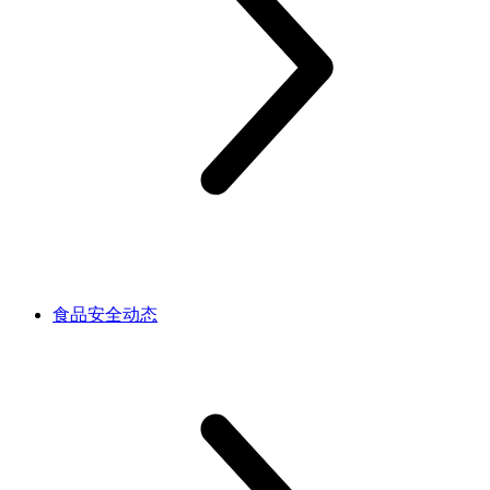
食品安全动态