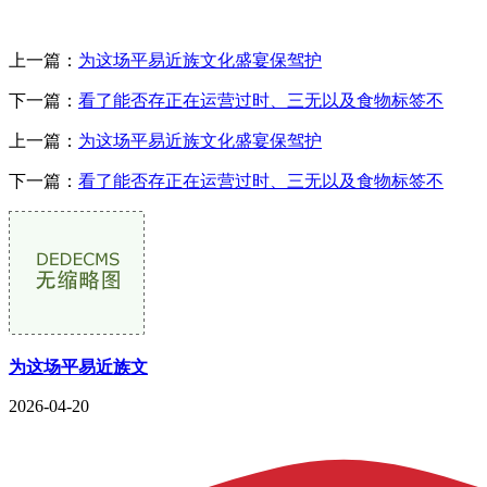
上一篇：
为这场平易近族文化盛宴保驾护
下一篇：
看了能否存正在运营过时、三无以及食物标签不
上一篇：
为这场平易近族文化盛宴保驾护
下一篇：
看了能否存正在运营过时、三无以及食物标签不
为这场平易近族文
2026-04-20