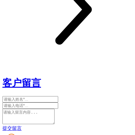
客户留言
提交留言