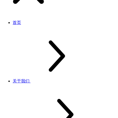
首页
关于我们