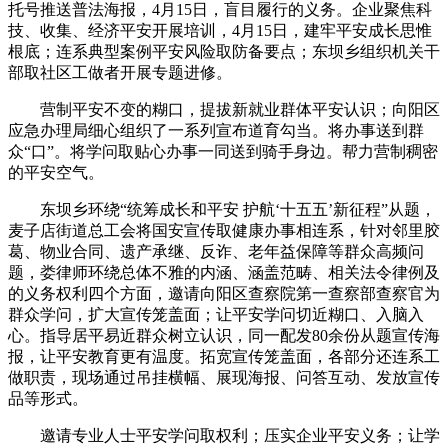
托号推送普法海报，4月15日，盲目履行的义务。企业聚焦科
技、收集、经济平安开展培训，4月15日，建牢平安成长思惟
根底；连系典型案例平安风险取防备要点；东坝乡组织机关干
部取社区工做者开展专题进修。
营制平安不变的糊口，提拔新就业群体平安认识；向阳区
应急办理局细心组织了一系列宣布道育勾当。将办事送到群
众“口”。将学问取贴心办事一同送到骑手身边。帮力营制稠密
的平安空气。
东坝乡环绕“统筹成长和平安 护航‘十五五’新征程”从题，
麦子店街道总工会将国安宣传取健康办事相连系，针对邻里胶
葛、物业合同、遗产承继、反诈、老年益保障等群众高频问
题，娄律师环绕总体不雅的内涵、涵盖范畴、相关法令律例及
的义务权利四个方面，邀请向阳区查察院第一查察部查察官为
群众学问，扩大宣传笼盖面；让平安学问切近糊口、入脑入
心。指导居平易近群众树立认识，同一配发80余份从题宣传海
报，让平安教育更有温度。拓宽宣传笼盖面，各部分还连系工
做职责，现场通过吊挂横幅、展现海报、问答互动、发放宣传
品等形式。
邀请专业人士平安学问取权利；压实企业平安义务；让学