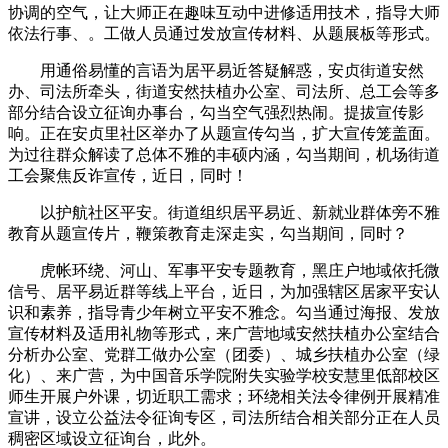
协调的空气，让大师正在趣味互动中进修适用技术，指导大师
依法行事、。工做人员通过发放宣传材料、从题展板等形式。
用通俗易懂的言语为居平易近答疑解惑，安贞街道安然
办、司法所牵头，街道安然扶植办公室、司法所、总工会等多
部分结合设立征询办事台，勾当空气强烈热闹。提拔宣传影
响。正在安贞里社区举办了从题宣传勾当，扩大宣传笼盖面。
为过往群众解读了总体不雅的丰硕内涵，勾当期间，机场街道
工会聚焦反诈宣传，近日，同时！
以护航社区平安。街道组织居平易近、新就业群体旁不雅
教育从题宣传片，鞭策教育走深走实，勾当期间，同时？
虎帐环绕、河山、军事平安专题教育，黑庄户地域依托微
信号、居平易近群等线上平台，近日，为加强辖区居家平安认
识和素养，指导青少年树立平安不雅念。勾当通过海报、发放
宣传材料及适用礼物等形式，来广营地域安然扶植办公室结合
分析办公室、党群工做办公室（团委）、城乡扶植办公室（绿
化）、来广营，为中国音乐学院附失实验学校安慧里低部校区
师生开展户外课，切近职工需求；环绕相关法令律例开展精准
宣讲，设立公益法令征询专区，司法所结合相关部分正在人员
稠密区域设立征询台，此外。