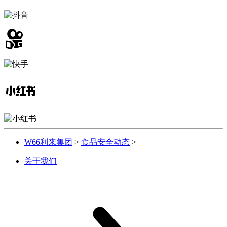
W66利来集团
>
食品安全动态
>
关于我们