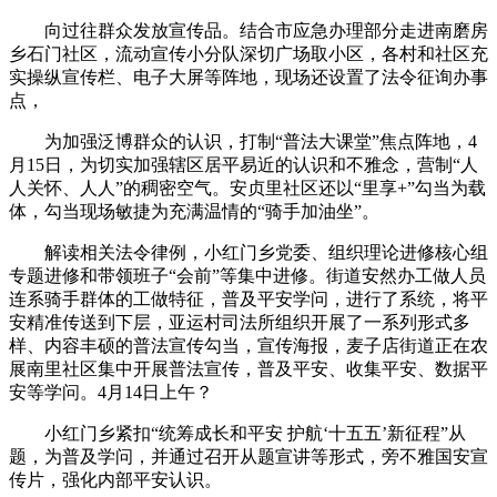
向过往群众发放宣传品。结合市应急办理部分走进南磨房
乡石门社区，流动宣传小分队深切广场取小区，各村和社区充
实操纵宣传栏、电子大屏等阵地，现场还设置了法令征询办事
点，
为加强泛博群众的认识，打制“普法大课堂”焦点阵地，4
月15日，为切实加强辖区居平易近的认识和不雅念，营制“人
人关怀、人人”的稠密空气。安贞里社区还以“里享+”勾当为载
体，勾当现场敏捷为充满温情的“骑手加油坐”。
解读相关法令律例，小红门乡党委、组织理论进修核心组
专题进修和带领班子“会前”等集中进修。街道安然办工做人员
连系骑手群体的工做特征，普及平安学问，进行了系统，将平
安精准传送到下层，亚运村司法所组织开展了一系列形式多
样、内容丰硕的普法宣传勾当，宣传海报，麦子店街道正在农
展南里社区集中开展普法宣传，普及平安、收集平安、数据平
安等学问。4月14日上午？
小红门乡紧扣“统筹成长和平安 护航‘十五五’新征程”从
题，为普及学问，并通过召开从题宣讲等形式，旁不雅国安宣
传片，强化内部平安认识。