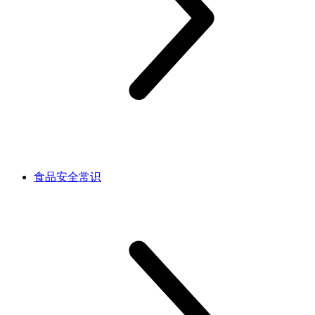
食品安全常识