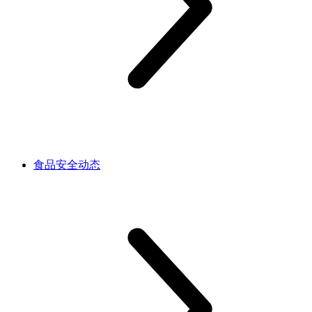
食品安全动态