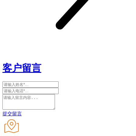
客户留言
提交留言