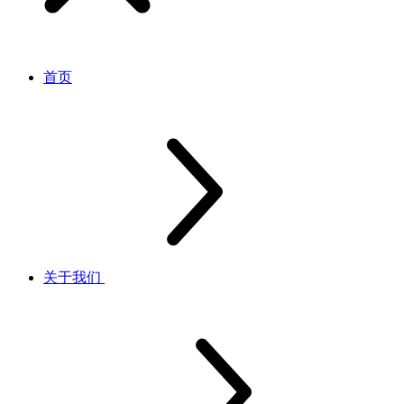
首页
关于我们