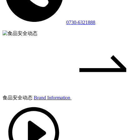
0730-6321888
食品安全动态
Brand Information