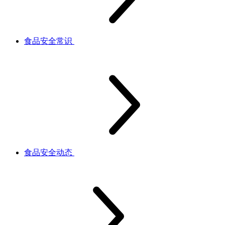
食品安全常识
食品安全动态