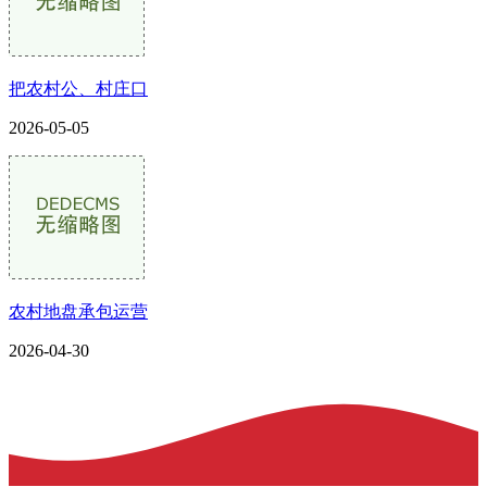
把农村公、村庄口
2026-05-05
农村地盘承包运营
2026-04-30