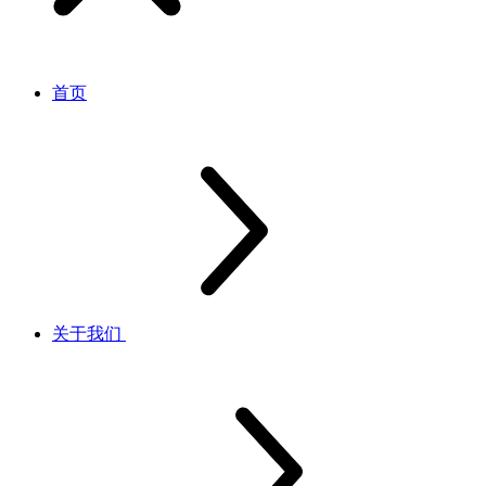
首页
关于我们