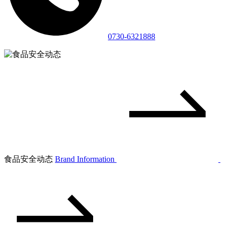
0730-6321888
食品安全动态
Brand Information