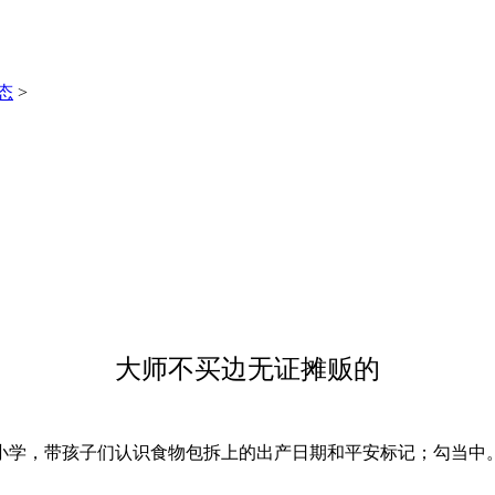
态
>
大师不买边无证摊贩的
学，带孩子们认识食物包拆上的出产日期和平安标记；勾当中