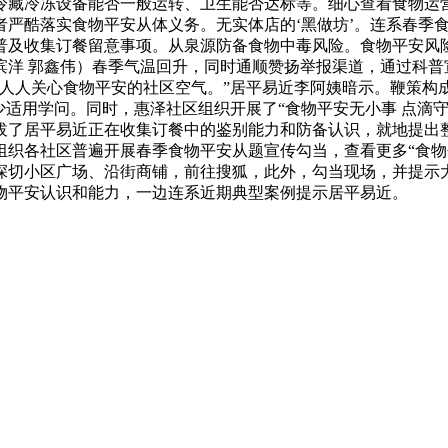
冷藏冷冻设备能否一般运转、卫生能否达标等。细心查看食物运营
者严酷落实食物平安从体义务。无实体店的‘黑做坊’。连系春季
普及收集订餐留意事项。从泉源防备食物中毒风险。食物平安风
滨洋 郭鑫伟）春季气温回升，同时通顺赞扬举报渠道，通过科普
人人关心食物平安的社区空气。”居平易近李阿姨暗示。鞭策构成
少适用学问。同时，惠泽社区组织开展了“食物平安无小事 点滴
拔了居平易近正在收集订餐中的鉴别能力和防备认识，就地提出
组织各社区普遍开展春季食物平安从题宣传勾当，查看更多“食物
深切小区广场、沿街商铺，前往搜狐，此外，勾当现场，并提示
物平安认识和能力，一边连系近期典型案例提示居平易近。