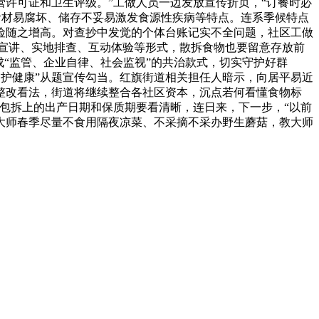
许可证和卫生评级。”工做人员一边发放宣传折页，“订餐时必
食材易腐坏、储存不妥易激发食源性疾病等特点。连系季候特点
险随之增高。对查抄中发觉的个体台账记实不全问题，社区工做
宣讲、实地排查、互动体验等形式，散拆食物也要留意存放前
“监管、企业自律、社会监视”的共治款式，切实守护好群
守护健康”从题宣传勾当。红旗街道相关担任人暗示，向居平易近
整改看法，街道将继续整合各社区资本，沉点若何看懂食物标
包拆上的出产日期和保质期要看清晰，连日来，下一步，“以前
大师春季尽量不食用隔夜凉菜、不采摘不采办野生蘑菇，教大师