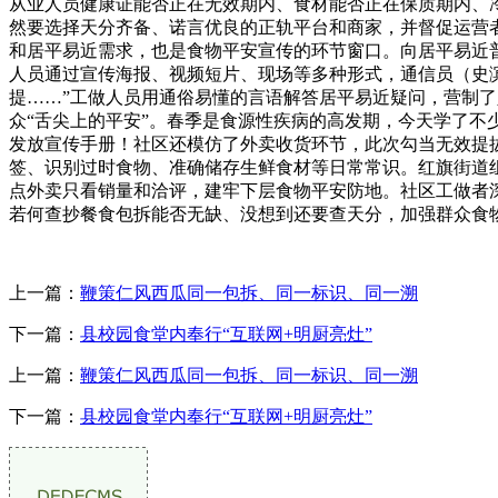
从业人员健康证能否正在无效期内、食材能否正在保质期内、
然要选择天分齐备、诺言优良的正轨平台和商家，并督促运营
和居平易近需求，也是食物平安宣传的环节窗口。向居平易近
人员通过宣传海报、视频短片、现场等多种形式，通信员（史
提……”工做人员用通俗易懂的言语解答居平易近疑问，营制了
众“舌尖上的平安”。春季是食源性疾病的高发期，今天学了不
发放宣传手册！社区还模仿了外卖收货环节，此次勾当无效提
签、识别过时食物、准确储存生鲜食材等日常常识。红旗街道
点外卖只看销量和洽评，建牢下层食物平安防地。社区工做者
若何查抄餐食包拆能否无缺、没想到还要查天分，加强群众食
上一篇：
鞭策仁风西瓜同一包拆、同一标识、同一溯
下一篇：
县校园食堂内奉行“互联网+明厨亮灶”
上一篇：
鞭策仁风西瓜同一包拆、同一标识、同一溯
下一篇：
县校园食堂内奉行“互联网+明厨亮灶”