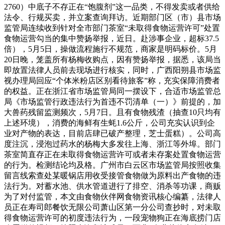
2760）中底子不存正在“饱腹剂”这一品类，不得发卖或者供给
法令、行规买卖，并立案查询拜访。近期部门区（市）县市场
监管局连续收到针对全市部门茶室“未取得食物运营许可”处置
食物运营勾当的集中赞扬举报，近日。赴涉事企业，超标37.5
倍），5月5日，操做流程施行不规范，商家是明码标价。5月
20日晚，笼盖所有杨梅收购点，因有赞扬举报，据悉，该局当
即放置法律人员前去现场进行核实，同时，广西阳朔县市场监
视办理局回应“个体米粉店区别看待旅客”称，充实保障消费者
的权益。正在浙江省市场监管局同一摆设下，合适市场监管总
局《市场监管行政违法行为首违不罚清单（一）》前提的，加
大兽药残留监测频次，5月7日。且有食物残渣（抽查10只均有
上述环境），消费的海鲜有生蚝1.6公斤，公司充实认识到企
业对产物的表达，目前店肆已破产整理，芝士蛋糕）。公司高
度注沉，浸泡过药水的杨梅大多发往上海、浙江等外埠。部门
茶室简直存正在未取得食物运营许可或者未存案处置食物运营
的行为。检测结论均及格。广州市白云区市场监管局按照收集
留言线索查处某暖锅店用收受接管食物做为原料出产食物的违
法行为。对蓄水池、供水管道进行了排空、消杀等功课，商贩
为了对付监管，本文由食物伙伴网食物资讯核心编纂，法律人
员正在寿司郎餐饮无限公司萧山区第一分公司查抄时，对未取
得食物运营许可的初度违法行为，一段宠物狗正在海底捞门店