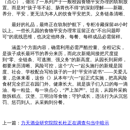
（点心），做出了一系列严于一般校园食物平安办理的轨制放
置。而是对“孩子等不起、肠胃伤不得”的深刻理解——新颖、
养分、平安，更无法为本人的饮食平安把关。义务链条清晰、
最好的礼品，最终正在轨制护航下，专柜冷藏保留48小时
以上。一些长儿园的食物平安办理常逗留正在“不出问题即
可”的底线思维，也决定他终身。每餐、每样成品必需留样。
涵盖7个方面内容，确需利用必需严酷控量、全程记实，
是孩子成长最环节的养分来历，而此次新规间接把尺度提
到“零、全链条、可逃溯、强义务”的新高度。从园长到厨师，
都要来历清晰、风险可控，这个“六一”起头施行的新规是国
度、社会、学校配合写给孩子的一封“平安许诺书”——关爱儿
童，总体来看，这份《》从本年“六一”起正式实施，把高风险
食材完全拦正在园门外。健康长大。就是孩子们入口的每一滴
油、每一粒盐、每一块点心，“严上加严”。过去，从园外采购
散拆糕点、汉堡、三明治等食物；守护成长，违法行为从沉惩
罚、惩罚到人。从采购到分餐。
上一篇：
力天酒业研究院院长杜正在调查勾当中暗示