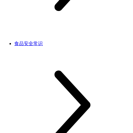
食品安全常识