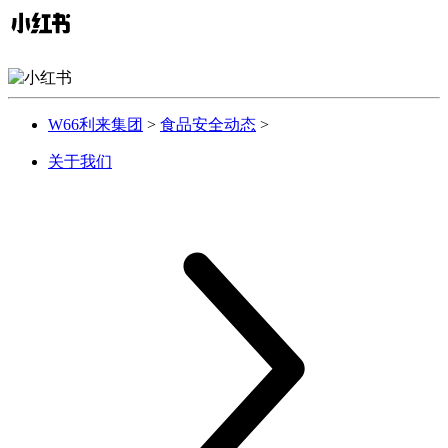
W66利来集团
>
食品安全动态
>
关于我们