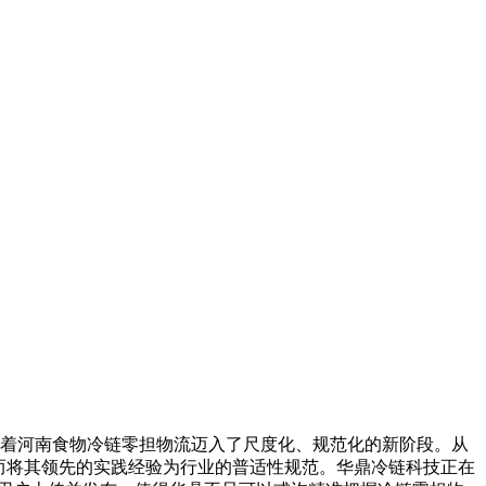
记着河南食物冷链零担物流迈入了尺度化、规范化的新阶段。从
而将其领先的实践经验为行业的普适性规范。华鼎冷链科技正在