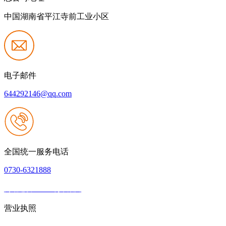
中国湖南省平江寺前工业小区
电子邮件
644292146@qq.com
全国统一服务电话
0730-6321888
网站建设：W66利来集团
|
网站地图
本网站支持IPV6
营业执照