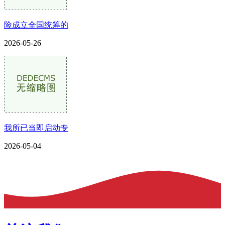
险成立全国统筹的
2026-05-26
我所已当即启动专
2026-05-04