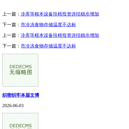
上一篇：
冷库等根本设备扶植投资连结稳步增加
下一篇：
市冷冻食物存储温度不达标
上一篇：
冷库等根本设备扶植投资连结稳步增加
下一篇：
市冷冻食物存储温度不达标
织密织牢本届文博
2026-06-03