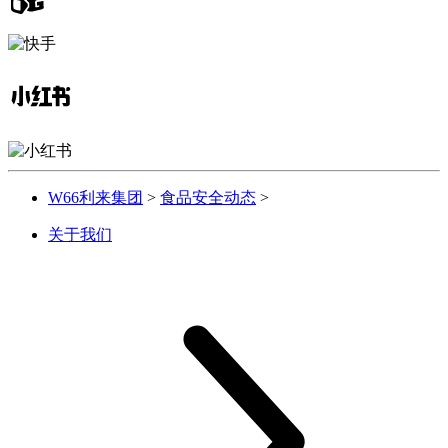
W66利来集团
>
食品安全动态
>
关于我们