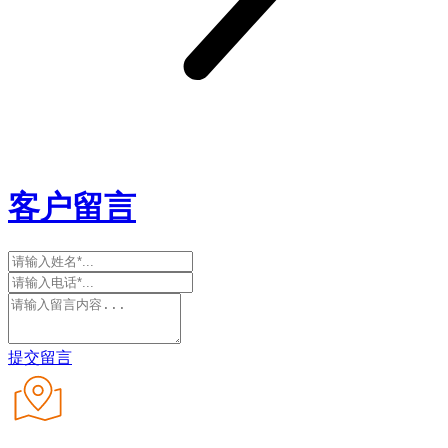
客户留言
提交留言