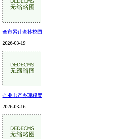
全市累计查抄校园
2026-03-19
企业出产办理程度
2026-03-16