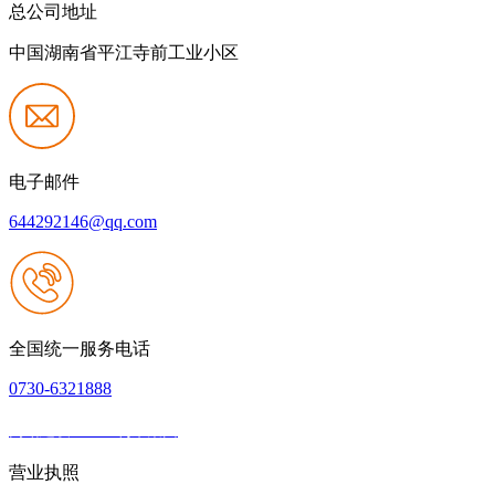
总公司地址
中国湖南省平江寺前工业小区
电子邮件
644292146@qq.com
全国统一服务电话
0730-6321888
网站建设：W66利来集团
|
网站地图
本网站支持IPV6
营业执照