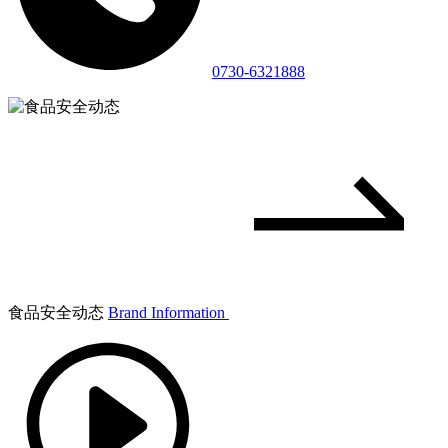
0730-6321888
食品安全动态
Brand Information