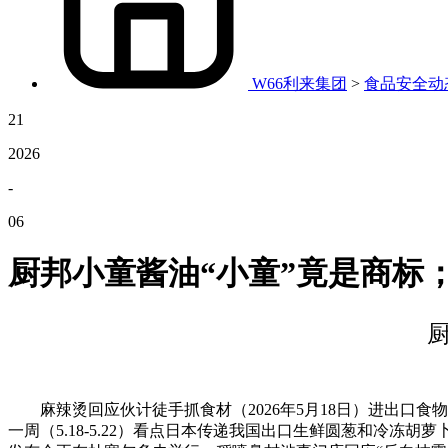
W66利来集团
>
食品安全动
21
2026
-
06
厨邦小童酱油“小童”竟是商标
麻辣烫回应伙计徒手抓食材（2026年5月18日）进出口食物一周
一周（5.18-5.22）看点日本传递我国出口生鲜圆葱和冷冻胡萝卜等