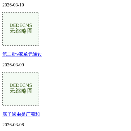
2026-03-10
第二批9家单元通过
2026-03-09
底子缘由是厂商和
2026-03-08