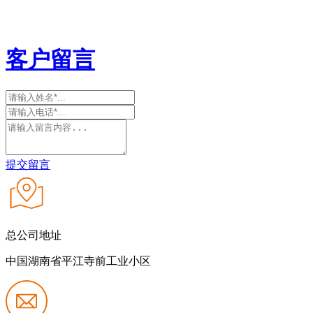
客户留言
提交留言
总公司地址
中国湖南省平江寺前工业小区