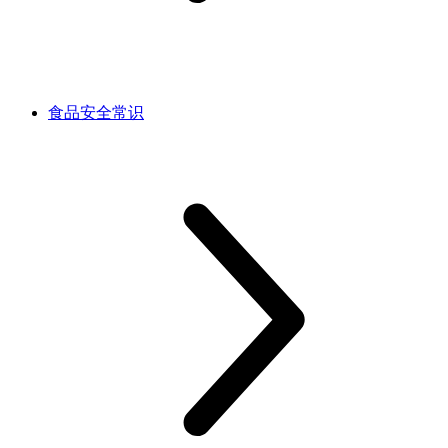
食品安全常识