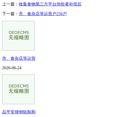
上一篇：
收集食物第三方平台供给者补偿后
下一篇：
市、食杂店等运营户256户
市、食杂店等运营
2026-06-24
品平安律例轨制和