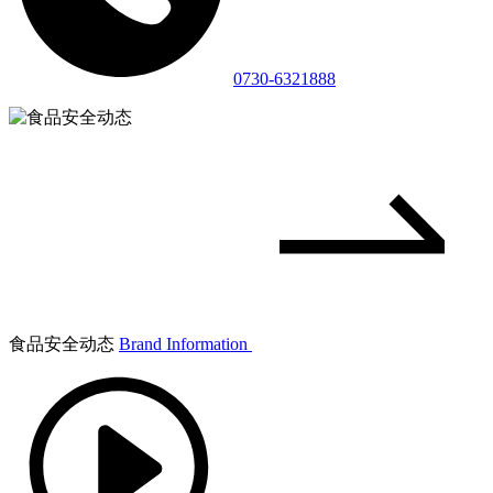
0730-6321888
食品安全动态
Brand Information