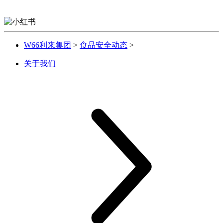
W66利来集团
>
食品安全动态
>
关于我们