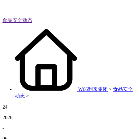
食品安全动态
W66利来集团
>
食品安全
动态
>
24
2026
-
06