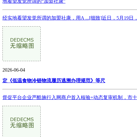
地看望发觉所谓的“加盟社康”
经实地看望发觉所谓的加盟社康，用A ...[细致]近日，5月1
2026-06-04
定《低温食物冷链物流履历逃溯办理规范》等尺
督促平台企业严酷施行入网商户首入核验+动态复审机制，市十