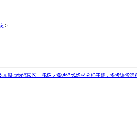
态
>
及其周边物流园区，积极支撑铁沿线场坐分析开辟，提拔铁货运程度