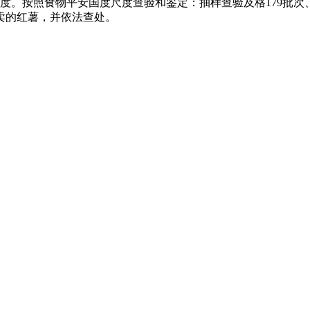
尺度。按照食物平安国度尺度查验和鉴定：抽样查验及格179批
卖的红薯，并依法查处。