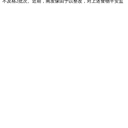
次、不及格2批次。近期，阐发缘由予以整改，对上述食物平安监