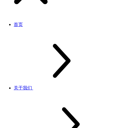
首页
关于我们