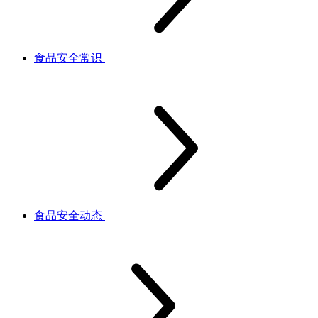
食品安全常识
食品安全动态