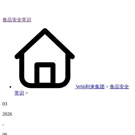
食品安全常识
W66利来集团
>
食品安全
常识
>
03
2026
-
06