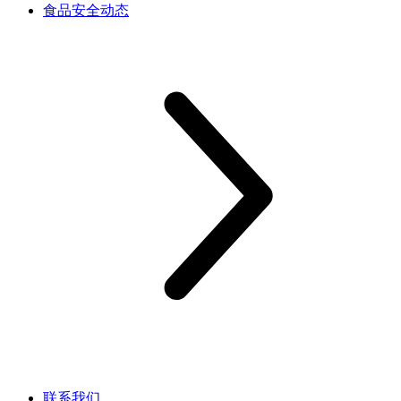
食品安全动态
联系我们