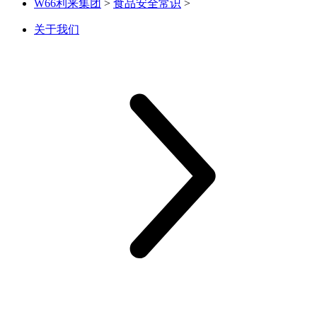
W66利来集团
>
食品安全常识
>
关于我们