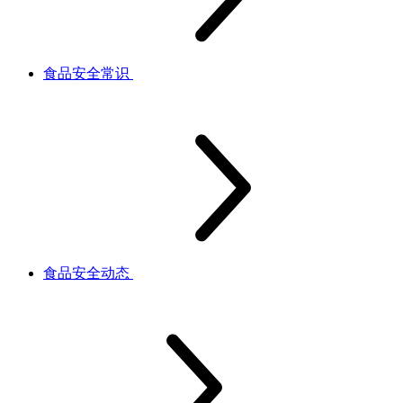
食品安全常识
食品安全动态