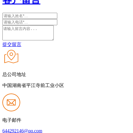
提交留言
总公司地址
中国湖南省平江寺前工业小区
电子邮件
644292146@qq.com