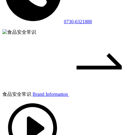
0730-6321888
食品安全常识
Brand Information