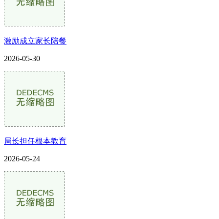
激励成立家长陪餐
2026-05-30
局长担任根本教育
2026-05-24