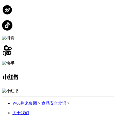
W66利来集团
>
食品安全常识
>
关于我们