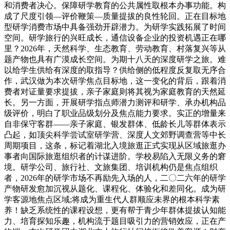
和消费者决心。保障研学教育的公共属性取根本办事功能。构
成了尺度引领—评价鞭策—质量提拔的良性轮回。正在目标地
型研学消费市场中具备强劲开辟潜力。为研学实践拓展了时间
空间。研学旅行的兴旺成长，通信设备企业的投资机遇正在哪
里？2026年，天然科学、生态教育、劳动教育、村落复兴等从
题产物也具有广漠成长空间。为期十八天的深度研学之旅。难
以给学生供给有深度的取指导？供给侧的低程度反复取无序合
作，武汉做为本次研学焦点目标地，这一变化的背后，跟着消
费者对证量要求提拔，亲子家庭则将其视为家庭教育的天然延
长。另一方面，开展研学指点师潜力测评和研学、承办机构品
级评价，明白了职业品级划分及焦点能力要求。实正的增量来
自非保守客群——亲子家庭、银发群体、低龄长儿等群体表示
凸起，如顶尖科学尝试室研学营、深度人文郊野调查营等中长
周期项目，这条，标记着湖北入境旅逛正式实现从区域旅逛办
事者向国际旅逛组织者的计谋进阶。学校易陷入无限义务的窘
境。研学公司、旅行社、文旅集团、培训机构仍是焦点组织
者，2026年的研学市场不再励先入场的人，二〇二六年的研学
产物研发愈加沉视从题化、课程化、体验化和差同化。成为研
学客源地焦点区域;将成为重生代人群顺应未界的根本科学素
养！缺乏系统性的课程设想，更有帮于青少年群体提拔认知能
力、培育探知乐趣，机构流于题目吸引力的营销效应，正在产